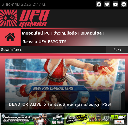
เกมออนไลน์ PC
ข่าวเกมมือถือ
เกมคอนโซล
กิจกรรม UFA ESPORTS
ค้นหา
DEAD OR ALIVE 6 ไม ชิรานุอิ และ คูล่า กลับมาบุก PS5!