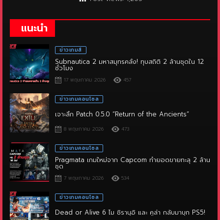
แนะนำ
ข่าวเกมส์
Subnautica 2 มหาสมุทรคลั่ง! ทุบสถิติ 2 ล้านชุดใน 12
ชั่วโมง
17 พฤษภาคม 2026
457
ข่าวเกมคอนโซล
เจาะลึก Patch 0.5.0 “Return of the Ancients”
8 พฤษภาคม 2026
473
ข่าวเกมคอนโซล
Pragmata เกมใหม่จาก Capcom ทำยอดขายทะลุ 2 ล้าน
ชุด
7 พฤษภาคม 2026
534
ข่าวเกมคอนโซล
Dead or Alive 6 ไม ชิรานุอิ และ คูล่า กลับมาบุก PS5!
3 พฤษภาคม 2026
512