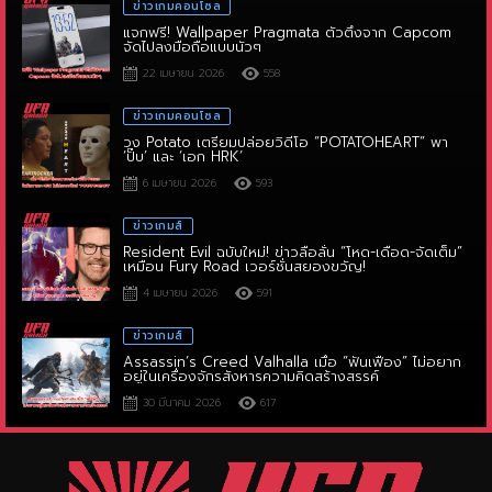
จัดไปลงมือถือแบบนัวๆ
22 เมษายน 2026
558
ข่าวเกมคอนโซล
วง Potato เตรียมปล่อยวิดีโอ “POTATOHEART” พา
‘ปั๊บ’ และ ‘เอก HRK’
6 เมษายน 2026
593
ข่าวเกมส์
Resident Evil ฉบับใหม่! ข่าวลือลั่น “โหด-เดือด-จัดเต็ม”
เหมือน Fury Road เวอร์ชั่นสยองขวัญ!
4 เมษายน 2026
591
ข่าวเกมส์
Assassin’s Creed Valhalla เมื่อ “ฟันเฟือง” ไม่อยาก
อยู่ในเครื่องจักรสังหารความคิดสร้างสรรค์
30 มีนาคม 2026
617