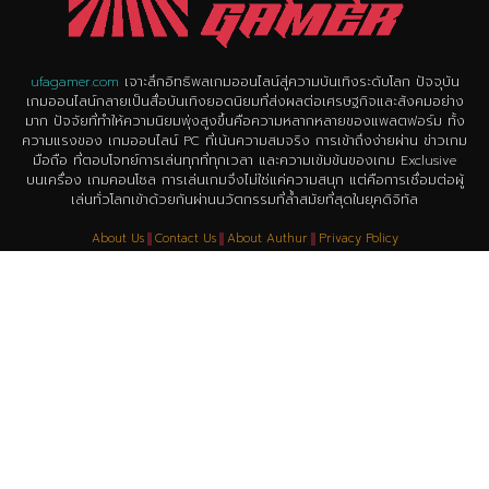
ufagamer.com
เจาะลึกอิทธิพลเกมออนไลน์สู่ความบันเทิงระดับโลก ปัจจุบัน
เกมออนไลน์กลายเป็นสื่อบันเทิงยอดนิยมที่ส่งผลต่อเศรษฐกิจและสังคมอย่าง
มาก ปัจจัยที่ทำให้ความนิยมพุ่งสูงขึ้นคือความหลากหลายของแพลตฟอร์ม ทั้ง
ความแรงของ เกมออนไลน์ PC ที่เน้นความสมจริง การเข้าถึงง่ายผ่าน ข่าวเกม
มือถือ ที่ตอบโจทย์การเล่นทุกที่ทุกเวลา และความเข้มข้นของเกม Exclusive
บนเครื่อง เกมคอนโซล การเล่นเกมจึงไม่ใช่แค่ความสนุก แต่คือการเชื่อมต่อผู้
เล่นทั่วโลกเข้าด้วยกันผ่านนวัตกรรมที่ล้ำสมัยที่สุดในยุคดิจิทัล
About Us
Contact Us
About Authur
Privacy Policy
copyright © 2023 all rights reserved
www.ufagamer.com