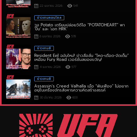
ข่าวเกมคอนโซล
วง Potato เตรียมปล่อยวิดีโอ “POTATOHEART” พา
‘ปั๊บ’ และ ‘เอก HRK’
6 เมษายน 2026
578
ข่าวเกมส์
Resident Evil ฉบับใหม่! ข่าวลือลั่น “โหด-เดือด-จัดเต็ม”
เหมือน Fury Road เวอร์ชั่นสยองขวัญ!
4 เมษายน 2026
577
ข่าวเกมส์
Assassin’s Creed Valhalla เมื่อ “ฟันเฟือง” ไม่อยาก
อยู่ในเครื่องจักรสังหารความคิดสร้างสรรค์
30 มีนาคม 2026
603