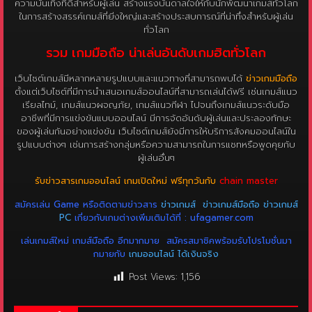
ทั่วโลก
รวม เกมมือถือ น่าเล่นอันดับเกมฮิตทั่วโลก
เว็บไซต์เกมส์มีหลากหลายรูปแบบและแนวทางที่สามารถพบได้
ข่าวเกมมือถือ
ตั้งแต่เว็บไซต์ที่มีการนำเสนอเกมส์ออนไลน์ที่สามารถเล่นได้ฟรี เช่นเกมส์แนว
เรียลไทม์, เกมส์แนวผจญภัย, เกมส์แนวกีฬา ไปจนถึงเกมส์แนวระดับมือ
อาชีพที่มีการแข่งขันแบบออนไลน์ มีการจัดอันดับผู้เล่นและประลองทักษะ
ของผู้เล่นกันอย่างแข่งขัน เว็บไซต์เกมส์ยังมีการให้บริการสังคมออนไลน์ใน
รูปแบบต่างๆ เช่นการสร้างกลุ่มหรือความสามารถในการแชทหรือพูดคุยกับ
ผู้เล่นอื่นๆ
รับข่าวสารเกมออนไลน์ เกมเปิดใหม่ ฟรีทุกวันกับ
chain master
สมัครเล่น Game หรือติดตามข่าวสาร
ข่าวเกมส์
ข่าวเกมส์มือถือ
ข่าวเกมส์
PC
เกี่ยวกับเกมต่างเพิ่มเติมได้ที่ : ufagamer.com
เล่นเกมส์ใหม่ เกมส์มือถือ อีกมากมาย
สมัครสมาชิคพร้อมรับโปรโมชั่นมา
กมายกับ
เกมออนไลน์ ได้เงินจริง
Post Views:
1,156
แนะนำ