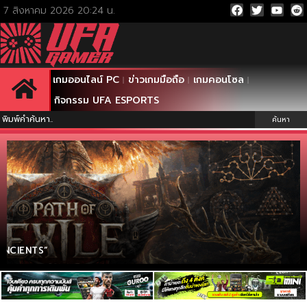
เกมออนไลน์ PC
ข่าวเกมมือถือ
เกมคอนโซล
กิจกรรม UFA ESPORTS
ค้นหา
ANCIENTS”