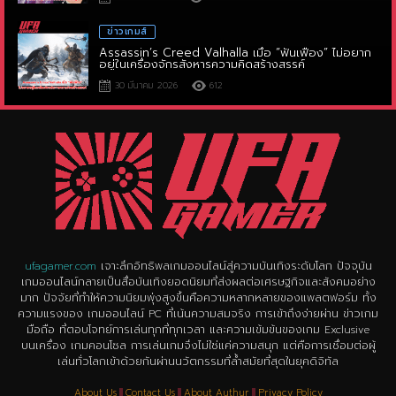
ข่าวเกมส์
Assassin’s Creed Valhalla เมื่อ “ฟันเฟือง” ไม่อยาก
อยู่ในเครื่องจักรสังหารความคิดสร้างสรรค์
30 มีนาคม 2026
612
ufagamer.com
เจาะลึกอิทธิพลเกมออนไลน์สู่ความบันเทิงระดับโลก ปัจจุบัน
เกมออนไลน์กลายเป็นสื่อบันเทิงยอดนิยมที่ส่งผลต่อเศรษฐกิจและสังคมอย่าง
มาก ปัจจัยที่ทำให้ความนิยมพุ่งสูงขึ้นคือความหลากหลายของแพลตฟอร์ม ทั้ง
ความแรงของ เกมออนไลน์ PC ที่เน้นความสมจริง การเข้าถึงง่ายผ่าน ข่าวเกม
มือถือ ที่ตอบโจทย์การเล่นทุกที่ทุกเวลา และความเข้มข้นของเกม Exclusive
บนเครื่อง เกมคอนโซล การเล่นเกมจึงไม่ใช่แค่ความสนุก แต่คือการเชื่อมต่อผู้
เล่นทั่วโลกเข้าด้วยกันผ่านนวัตกรรมที่ล้ำสมัยที่สุดในยุคดิจิทัล
About Us
Contact Us
About Authur
Privacy Policy
copyright © 2023 all rights reserved
www.ufagamer.com