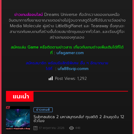
ข่าวเกมส์ออนไลน์
Dreams Universe คือจักรวาลของเกมเหนือ
จินตนาการที่ขยายอาณาเขตอย่างไม่รู้จบจากสตูดิโอที่ได้รับรางวัลอย่าง
Media Molecule ผู้สร้าง LittleBigPlanet และ Tearaway ซึ่งคุณจะ
สามารถค้นพบเกมที่สร้างขึ้นโดยสมาชิกชุมชนจากทั่วโลก…และเรียนรู้ที่จะ
สร้างเกมของคุณเอง
สมัครเล่น Game หรือติดตามข่าวสาร เกี่ยวกับเกมต่างเพิ่มเติมได้ที่ได้
ที่
:
ufagamer.com
สมัครสมาชิก พร้อมรับสิทธิพิเศษ อื่น ๆ อีกมากมาย
ได้ที่
:
ufa88svip.comm
Post Views:
1,292
แนะนำ
ข่าวเกมส์
Subnautica 2 มหาสมุทรคลั่ง! ทุบสถิติ 2 ล้านชุดใน 12
ชั่วโมง
17 พฤษภาคม 2026
448
ข่าวเกมคอนโซล