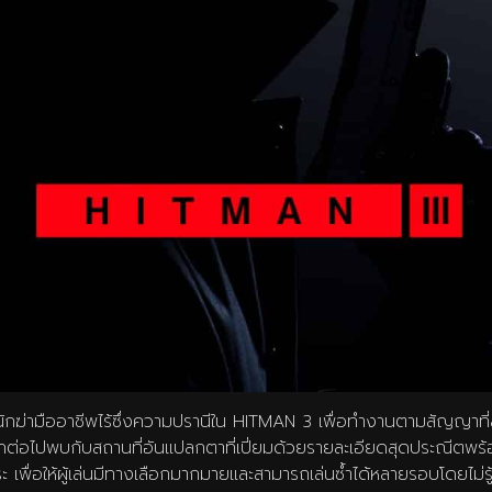
me หรือติดตามข่าวสาร เกี่ยวกับเกมต่างเพิ่มเติมได้ที่ได้ ที่
:
ufa
สมาชิก พร้อมรับสิทธิพิเศษ อื่น ๆ อีกมากมาย ได้ที่
:
ufa88svip
Post Views:
1,305
ข่าวเกมคอนโซล
ิ 2
เจาะลึก Patch 0.5.0 “Return of the
Ancients”
8 พฤษภาคม 2026
462
ข่าวเกมคอนโซล
า กลับ
ทาทิ แกเบรียล จัดเต็ม! เปิดปม Intergalactic
1 พฤษภาคม 2026
506