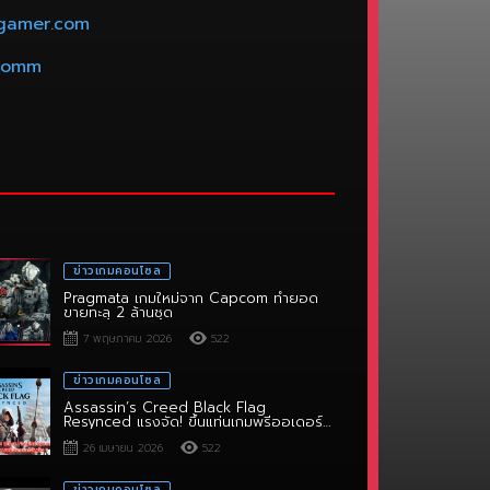
ข่าวเกมคอนโซล
แจกฟรี! Wallpaper Pragmata ตัวตึงจาก
Capcom จัดไปลงมือถือแบบนัวๆ
22 เมษายน 2026
548
ข่าวเกมส์
Assassin’s Creed Valhalla เมื่อ “ฟัน
เฟือง” ไม่อยากอยู่ในเครื่องจักรสังหารความ
คิดสร้างสรรค์
30 มีนาคม 2026
608
ุบันเกมออนไลน์กลายเป็นสื่อบันเทิงยอดนิยมที่ส่งผลต่อ
วามหลากหลายของแพลตฟอร์ม ทั้งความแรงของ เกมออนไลน์
รเล่นทุกที่ทุกเวลา และความเข้มข้นของเกม Exclusive บน
ล่นทั่วโลกเข้าด้วยกันผ่านนวัตกรรมที่ล้ำสมัยที่สุดในยุค
bout Authur
Privacy Policy
ved
www.ufagamer.com