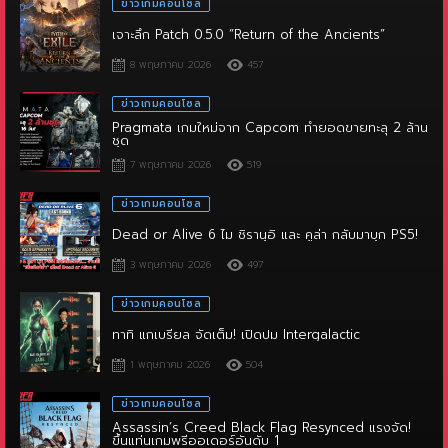
เจาะลึก Patch 0.5.0 “Return of the Ancients”
8 พฤษภาคม 2026
457
ข่าวเกมคอนโซล
Pragmata เกมใหม่จาก Capcom ทำยอดขายทะลุ 2 ล้าน
ชุด
7 พฤษภาคม 2026
519
ข่าวเกมคอนโซล
Dead or Alive 6 ไม ชิรานุอิ และ คูล่า กลับมาบุก PS5!
3 พฤษภาคม 2026
497
ข่าวเกมคอนโซล
ทาทิ แกเบรียล จัดเต็ม! เปิดปม Intergalactic
1 พฤษภาคม 2026
504
ข่าวเกมคอนโซล
Assassin’s Creed Black Flag Resynced แรงจัด!
ขึ้นแท่นเกมพรีออเดอร์อันดับ 1
26 เมษายน 2026
519