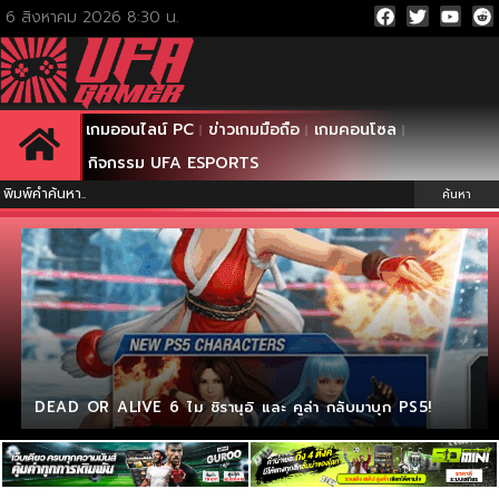
เกมออนไลน์ PC
ข่าวเกมมือถือ
เกมคอนโซล
กิจกรรม UFA ESPORTS
ค้นหา
DEAD OR ALIVE 6 ไม ชิรานุอิ และ คูล่า กลับมาบุก PS5!