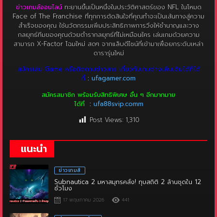
Face of The Franchise ที่ทุกการตัดสินใจที่คุณทำจะเป็นเส้นทางสู่ความ
สำเร็จของคุณ ใช้นวัตกรรมเพิ่มประสิทธิภาพการวิ่งให้ชำนาญและวาง
กลยุทธ์ทีมของคุณด้วยตำรากลยุทธ์ที่ไม่เหมือนใคร เล่นเกมด้วยความ
สามารถ X-Factor โฉมใหม่ สดๆ จากแล็บดีไซน์ที่เข้ามาเพื่อยกระดับเหล่า
ดารารุ่นใหม่
สมัครเล่น Game หรือติดตามข่าวสาร เกี่ยวกับเกมต่างเพิ่มเติมได้ที่ได้
ที่
:
ufagamer.com
สมัครสมาชิก พร้อมรับสิทธิพิเศษ อื่น ๆ อีกมากมาย
ได้ที่
:
ufa88svip.comm
Post Views:
1,310
แนะนำ
ข่าวเกมส์
Subnautica 2 มหาสมุทรคลั่ง! ทุบสถิติ 2 ล้านชุดใน 12
ชั่วโมง
17 พฤษภาคม 2026
441
ข่าวเกมคอนโซล