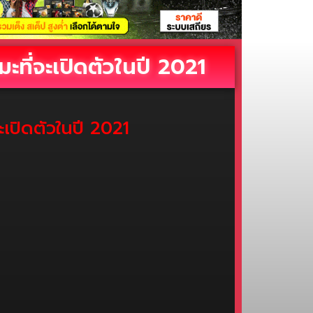
ะเปิดตัวในปี 2021
แน่ชัดแล้วว่าเกมจะเปิดให้บริการในปี 2021 นี้