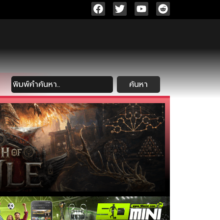
ค้นหา
PRA
ทำยอ
ที่จะเปิดตัวในปี 2021