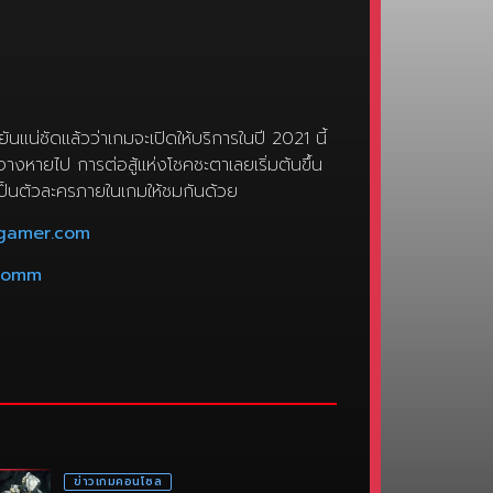
จางหายไป การต่อสู้แห่งโชคชะตาเลยเริ่มต้นขึ้น
่เป็นตัวละครภายในเกมให้ชมกันด้วย
gamer.com
.comm
ข่าวเกมคอนโซล
Pragmata เกมใหม่จาก Capcom ทำยอด
ขายทะลุ 2 ล้านชุด
7 พฤษภาคม 2026
529
ข่าวเกมคอนโซล
Assassin’s Creed Black Flag
Resynced แรงจัด! ขึ้นแท่นเกมพรีออเดอร์