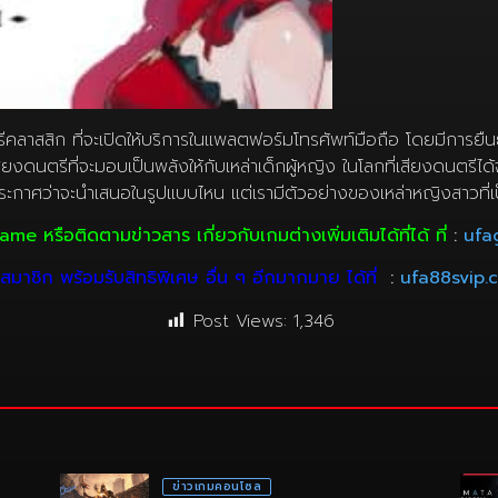
ดนตรีที่จะมอบเป็นพลังให้กับเหล่าเด็กผู้หญิง ในโลกที่เสียงดนตรีได้
มีประกาศว่าจะนำเสนอในรูปแบบไหน แต่เรามีตัวอย่างของเหล่าหญิงสาวที
me หรือติดตามข่าวสาร เกี่ยวกับเกมต่างเพิ่มเติมได้ที่ได้ ที่
:
ufa
สมาชิก พร้อมรับสิทธิพิเศษ อื่น ๆ อีกมากมาย ได้ที่
:
ufa88svip
Post Views:
1,346
ข่าวเกมคอนโซล
ิ 2
เจาะลึก Patch 0.5.0 “Return of the
Ancients”
8 พฤษภาคม 2026
468
ข่าวเกมคอนโซล
า กลับ
ทาทิ แกเบรียล จัดเต็ม! เปิดปม Intergalactic