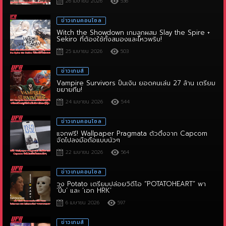
ข่าวเกมคอนโซล
Witch the Showdown เกมลูกผสม Slay the Spire +
Sekiro ที่ต้องใช้ทั้งสมองและไหวพริบ!
25 เมษายน 2026
503
ข่าวเกมส์
Vampire Survivors ปั้นเงิน ยอดคนเล่น 27 ล้าน เตรียม
ขยายทีม!
24 เมษายน 2026
544
ข่าวเกมคอนโซล
แจกฟรี! Wallpaper Pragmata ตัวตึงจาก Capcom
จัดไปลงมือถือแบบนัวๆ
22 เมษายน 2026
564
ข่าวเกมคอนโซล
วง Potato เตรียมปล่อยวิดีโอ “POTATOHEART” พา
‘ปั๊บ’ และ ‘เอก HRK’
6 เมษายน 2026
597
ข่าวเกมส์
Resident Evil ฉบับใหม่! ข่าวลือลั่น “โหด-เดือด-จัดเต็ม”
เหมือน Fury Road เวอร์ชั่นสยองขวัญ!