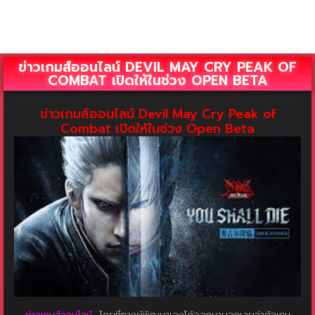
ข่าวเกมส์ออนไลน์ DEVIL MAY CRY PEAK OF
COMBAT เปิดให้ในช่วง OPEN BETA
ข่าวเกมส์ออนไลน์ Devil May Cry Peak of
Combat เปิดให้ในช่วง Open Beta
ข่าวเกมส์ออนไลน์
โดยที่ทางผู้พัฒนาเองได้ออกมาบอกเลยว่าตัวเกม
Devil May Cry: Pinnacle of Combat ของพวกเขาได้รับการดูแลอย่าง