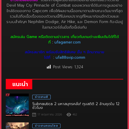
ใกล้ชิดของทาง Capcom เพื่อให้ผลงานนี้ออกมาตามลักษณะเดิมมากที่สุด
รวมไปถึงเนื้อเรื่องของตัวเกมนี้ก็ไม่เคยปรากฏที่ไหนมาก่อนอีกด้วยและ
ระบบสำคัญๆ Nephilim Dodge, Air Hike, และ Demon Form ก็จะมีอยู่
ในเกมเวอร์ชั่นมือถือนี้เช่นกัน
สมัครเล่น Game หรือติดตามข่าวสาร เกี่ยวกับเกมต่างเพิ่มเติมได้ที่ได้
ที่
:
ufagamer.com
สมัครสมาชิก พร้อมรับสิทธิพิเศษ อื่น ๆ อีกมากมาย
ได้ที่
:
ufa88svip.comm
Post Views:
1,324
แนะนำ
ข่าวเกมส์
Subnautica 2 มหาสมุทรคลั่ง! ทุบสถิติ 2 ล้านชุดใน 12
ชั่วโมง
17 พฤษภาคม 2026
462
ข่าวเกมคอนโซล
เจาะลึก Patch 0.5.0 “Return of the Ancients”