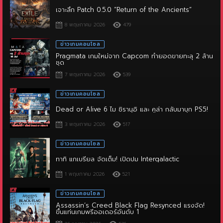
8 พฤษภาคม 2026
479
ข่าวเกมคอนโซล
Pragmata เกมใหม่จาก Capcom ทำยอดขายทะลุ 2 ล้าน
ชุด
7 พฤษภาคม 2026
539
ข่าวเกมคอนโซล
Dead or Alive 6 ไม ชิรานุอิ และ คูล่า กลับมาบุก PS5!
3 พฤษภาคม 2026
517
ข่าวเกมคอนโซล
ทาทิ แกเบรียล จัดเต็ม! เปิดปม Intergalactic
1 พฤษภาคม 2026
521
ข่าวเกมคอนโซล
Assassin’s Creed Black Flag Resynced แรงจัด!
ขึ้นแท่นเกมพรีออเดอร์อันดับ 1
26 เมษายน 2026
536