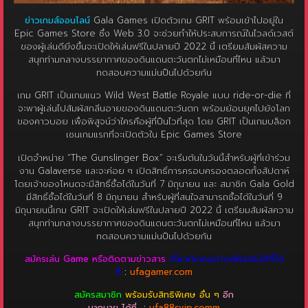
Epic Games Store ซึ่ง Web 3.0 จะช่วยทำให้ประสบการณ์ในไวลด์เวสต์
ของผู้เล่นดียิ่งขึ้นจะเปิดให้เล่นฟรีในปลายปี 2022 นี้ เตรียมสัมผัสความ
สนุกท่ามกลางบรรยากาศของดินแดนตะวันตกไม่เหมือนที่ไหน แล้วมา
ทดสอบความแม่นปืนไปด้วยกัน
เกม GRIT เป็นเกมแนว Wild West Battle Royale แบบ ride-or-die ที่
จะพาผู้เล่นไปสัมผัสกลิ่นอายของดินแดนตะวันตก พร้อมย้อนยุคไปยังโลก
ของคาวบอย เพื่อพิสูจน์ว่าใครคือผู้ที่ปืนไวที่สุด โดย GRIT เป็นเกมบล็อก
เชนเกมแรกที่จะเปิดตัวใน Epic Games Store
เปิดจำหน่าย “The Gunslinger Box” จะเริ่มต้นในวันนี้สำหรับผู้ที่เข้าร่วม
งาน Galaverse และจะค่อย ๆ เปิดสิทธิ์การครอบครองตลอดทั้งสัปดาห์
โดยเจ้าของโหนดจะมีสิทธิ์ซื้อได้ในวันที่ 7 มิถุนายน และ สมาชิก Gala Gold
มีสิทธิ์ซื้อได้ในวันที่ 8 มิถุนายน สำหรับผู้ที่สนใจสามารถซื้อได้ในวันที่ 9
มิถุนายนนี้เกม GRIT จะเปิดให้เล่นฟรีในปลายปี 2022 นี้ เตรียมสัมผัสความ
สนุกท่ามกลางบรรยากาศของดินแดนตะวันตกไม่เหมือนที่ไหน แล้วมา
ทดสอบความแม่นปืนไปด้วยกัน
สมัครเล่น Game หรือติดตามข่าวสาร
เกี่ยวกับเกมต่างเพิ่มเติมได้ที่ได้
ที่
:
ufagamer.com
สมัครสมาชิก
พร้อมรับสิทธิพิเศษ อื่น ๆ
อีก
มากมาย ได้ที่
:
ufa88svip.comm