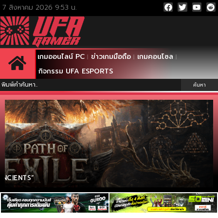
เกมออนไลน์ PC
ข่าวเกมมือถือ
เกมคอนโซล
กิจกรรม UFA ESPORTS
ค้นหา
ANCIENTS”