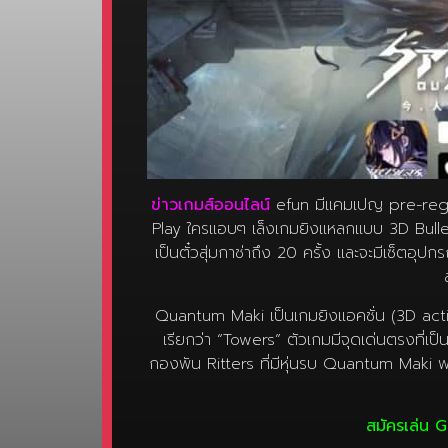
ข่าวเกมส์ออนไลน์
efun มีแคมเปญ pre-regis
Play ใครแอบๆ เล็งเกมยิงแหลกแบบ 3D Bullet H
เป็นตั๋วสุ่มกาช่าถึง 20 ครั้ง และจะมีเซ็ตอุ
Quantum Maki เป็นเกมยิงแอคชั่น (3D actio
เรียกว่า “Towers” ตัวเกมมีจุดเด่นตรงที่เ
กองพัน Ritters ที่มีหุ่นรบ Quantum Maki พ
สมัครเล่น Ga