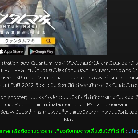
tration ของ Quantum Maki ให้แฟนเกมเข้าไปลงทะเบียนล่วงหน้ารอ
ell RPG เกมนี้กันอยู่รีบไปลงชื่อกันเยอะๆ เลย เพราะถ้ายอดถึงเป้าที
ปกรณ์ระดับ SR มาแจกให้แบบครบๆ กันเลยทีเดียว จริงๆ กำหนดวันเปิดให้
สนุกได้ในปี 2022 ซึ่งอาจเป็นเร็วๆ นี้ก็ได้เพราะมีการล่าชื่อกันแล้วนั่นเอ
n shooter) มุมมองท็อปดาวน์บนมือถือที่เล่าถึงการแก่งกันของชาติต
ป็นแอคชั่นสวมบทบาทแต่ก็มีกลไลของเกมยิง TPS และเกมยิงแหลกแบบ bul
ร้อมพลขับประจำการ เกมเพลย์ก็จะมาแนวยิงแหลก กระสุนปลิวท่วมจอ ติ
Maki
me หรือติดตามข่าวสาร เกี่ยวกับเกมต่างเพิ่มเติมได้ที่ได้ ที่
:
ufa