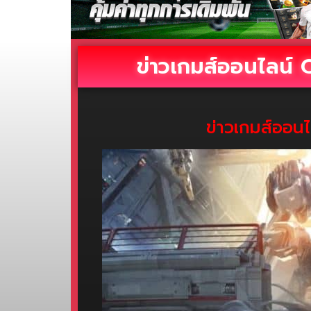
ข่าวเกมส์ออนไลน์
ข่าวเกมส์ออน