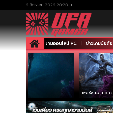
6 สิงหาคม 2026 20:20 น.
เกมออนไลน์ PC
ข่าวเกมมือถือ
เจาะลึก PATCH 