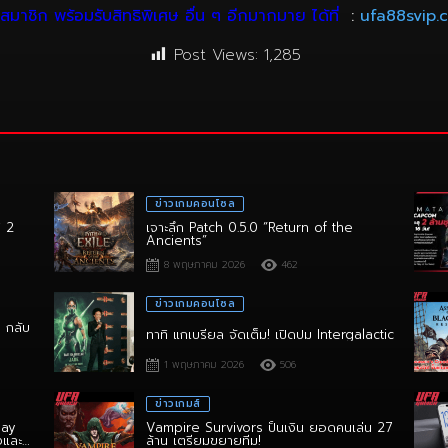
สมาชิก พร้อมรับสิทธิพิเศษ อื่น ๆ อีกมากมาย ได้ที่
:
ufa88svip
Post Views:
1,285
ข่าวเกมคอนโซล
ิ 2
เจาะลึก Patch 0.5.0 “Return of the
Ancients”
8 พฤษภาคม 2026
462
ข่าวเกมคอนโซล
า กลับ
ทาทิ แกเบรียล จัดเต็ม! เปิดปม Intergalactic
1 พฤษภาคม 2026
506
ข่าวเกมส์
lay
Vampire Survivors ปั้นเงิน ยอดคนเล่น 27
งและ
ล้าน เตรียมขยายทีม!