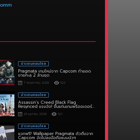
.comm
ข่าวเกมคอนโซล
Pragmata เกมใหม่จาก Capcom ทำยอด
ขายทะลุ 2 ล้านชุด
7 พฤษภาคม 2026
522
ข่าวเกมคอนโซล
Assassin’s Creed Black Flag
Resynced แรงจัด! ขึ้นแท่นเกมพรีออเดอร์
อันดับ 1
26 เมษายน 2026
521
ข่าวเกมคอนโซล
แจกฟรี! Wallpaper Pragmata ตัวตึงจาก
Capcom จัดไปลงมือถือแบบนัวๆ