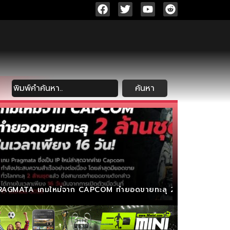
ค้นหา
RAGMATA เกมใหม่จาก CAPCOM ทำยอดขายทะลุ 2 ล้านชุด