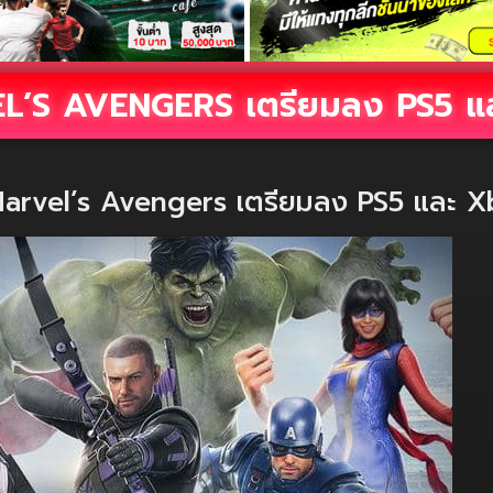
EL’S AVENGERS เตรียมลง PS5 
 Marvel’s Avengers เตรียมลง PS5 และ X