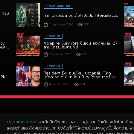
ข่าวเกมคอนโซล
า กลับ
ทาทิ แกเบรียล จัดเต็ม! เปิดปม Intergalactic
1 พฤษภาคม 2026
508
ข่าวเกมส์
lay
Vampire Survivors ปั้นเงิน ยอดคนเล่น 27
งและ
ล้าน เตรียมขยายทีม!
24 เมษายน 2026
532
ข่าวเกมส์
Resident Evil ฉบับใหม่! ข่าวลือลั่น “โหด-
HRK’
เดือด-จัดเต็ม” เหมือน Fury Road เวอร์ชั่น
สยองขวัญ!
4 เมษายน 2026
584
ufagamer.com
เจาะลึกอิทธิพลเกมออนไลน์สู่ความบันเทิงระดับโลก ปัจจ
เศรษฐกิจและสังคมอย่างมาก ปัจจัยที่ทำให้ความนิยมพุ่งสูงขึ้นคือค