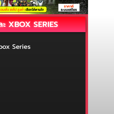
และ XBOX SERIES
box Series