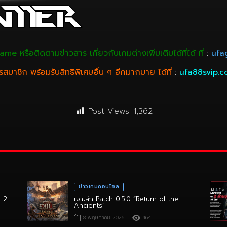
me หรือติดตามข่าวสาร เกี่ยวกับเกมต่างเพิ่มเติมได้ที่ได้ ที่
:
ufa
รสมาชิก พร้อมรับสิทธิพิเศษอื่น ๆ อีกมากมาย ได้ที่
:
ufa88svip.
Post Views:
1,362
ข่าวเกมคอนโซล
ิ 2
เจาะลึก Patch 0.5.0 “Return of the
Ancients”
8 พฤษภาคม 2026
464