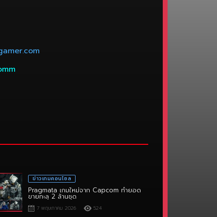
gamer.com
comm
ข่าวเกมคอนโซล
Pragmata เกมใหม่จาก Capcom ทำยอด
ขายทะลุ 2 ล้านชุด
7 พฤษภาคม 2026
524