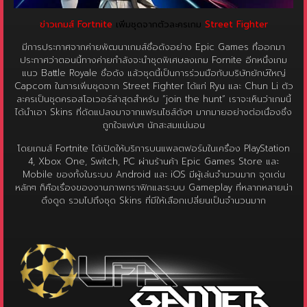
ข่าวเกมส์ Fortnite
เพิ่มชุดจากตัวละครเกม
Street Fighter
มีการประกาศจากค่ายพัฒนาเกมส์ชื่อดังอย่าง Epic Games ทึ่ออกมา
ประกาศว่าตอนนี้ทางค่ายกำลังจะนำชุดพิเศษลงเกม Fornite อีกหนึ่งเกม
แนว Battle Royale ชื่อดัง แล้วชุดนี้เป็นการร่วมมือกับบริษัทยักษ์ใหญ่
Capcom ในการเพิ่มชุดจาก Street Fighter ได้แก่ Ryu และ Chun Li ตัว
ละครเป็นชุดครอสโอเวอร์ล่าสุดสำหรับ “join the hunt” เราจะเห็นว่าเกมนี้
ได้นำเอา Skins ที่ดัดแปลงมาจากแฟรนไชส์ดังๆ มากมายอย่างต่อเนื่องซึ่ง
ถูกใจแฟนๆ นักสะสมแน่นอน
โดยเกมส์ Fortnite ได้เปิดให้บริการบนแพลตฟอร์มในเครื่อง PlayStation
4, Xbox One, Switch, PC ผ่านร้านค้า Epic Games Store และ
Mobile ของทั้งในระบบ Android และ iOS มีผู้เล่นจำนวนมาก จุดเด่น
หลักๆ ก็คือเรื่องของงานภาพกราฟิกและระบบ Gameplay ที่หลากหลายน่า
ดึงดูด รวมไปถึงชุด Skins ที่มีให้เลือกเปลี่ยนเป็นจำนวนมาก