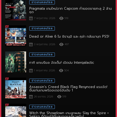
Pragmata เกมใหม่จาก Capcom ทำยอดขายทะลุ 2 ล้าน
ชุด
7 พฤษภาคม 2026
519
ข่าวเกมคอนโซล
Dead or Alive 6 ไม ชิรานุอิ และ คูล่า กลับมาบุก PS5!
3 พฤษภาคม 2026
497
ข่าวเกมคอนโซล
ทาทิ แกเบรียล จัดเต็ม! เปิดปม Intergalactic
1 พฤษภาคม 2026
504
ข่าวเกมคอนโซล
Assassin’s Creed Black Flag Resynced แรงจัด!
ขึ้นแท่นเกมพรีออเดอร์อันดับ 1
26 เมษายน 2026
519
ข่าวเกมคอนโซล
Witch the Showdown เกมลูกผสม Slay the Spire +
Sekiro ที่ต้องใช้ทั้งสมองและไหวพริบ!
25 เมษายน 2026
485