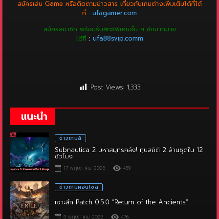
สมัครสมาชิก พร้อมรับสิทธิพิเศษอื่น ๆ อีกมากมาย
ได้ที่
:
ufa88svip.comm
Post Views:
1,333
แนะนำ
ข่าวเกมส์
Subnautica 2 มหาสมุทรคลั่ง! ทุบสถิติ 2 ล้านชุดใน 12
ชั่วโมง
17 พฤษภาคม 2026
459
ข่าวเกมคอนโซล
เจาะลึก Patch 0.5.0 “Return of the Ancients”
8 พฤษภาคม 2026
476