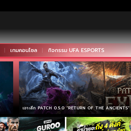
เกมคอนโซล
กิจกรรม UFA ESPORTS
เจาะลึก PATCH 0.5.0 “RETURN OF THE ANCIENTS”