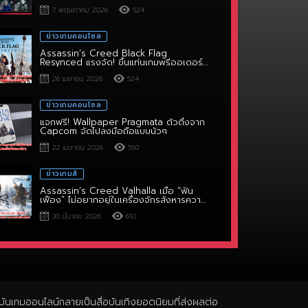
7 พฤษภาคม 2026
524
ข่าวเกมคอนโซล
Assassin’s Creed Black Flag
Resynced แรงจัด! ขึ้นแท่นเกมพรีออเดอร์
อันดับ 1
26 เมษายน 2026
524
ข่าวเกมคอนโซล
แจกฟรี! Wallpaper Pragmata ตัวตึงจาก
Capcom จัดไปลงมือถือแบบนัวๆ
22 เมษายน 2026
550
ข่าวเกมส์
Assassin’s Creed Valhalla เมื่อ “ฟัน
เฟือง” ไม่อยากอยู่ในเครื่องจักรสังหารความ
คิดสร้างสรรค์
30 มีนาคม 2026
610
ุบันเกมออนไลน์กลายเป็นสื่อบันเทิงยอดนิยมที่ส่งผลต่อ