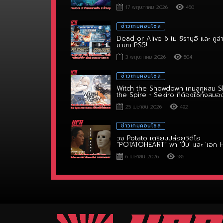
17 พฤษภาคม 2026
450
ข่าวเกมคอนโซล
Dead or Alive 6 ไม ชิรานุอิ และ คูล่
มาบุก PS5!
3 พฤษภาคม 2026
504
ข่าวเกมคอนโซล
Witch the Showdown เกมลูกผสม S
the Spire + Sekiro ที่ต้องใช้ทั้งสมอ
ไหวพริบ!
25 เมษายน 2026
492
ข่าวเกมคอนโซล
วง Potato เตรียมปล่อยวิดีโอ
“POTATOHEART” พา ‘ปั๊บ’ และ ‘เอก 
6 เมษายน 2026
586