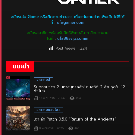
สมัครเล่น Game หรือติดตามข่าวสาร เกี่ยวกับเกมต่างเพิ่มเติมได้ที่ได้
ที่
:
ufagamer.com
สมัครสมาชิก พร้อมรับสิทธิพิเศษอื่น ๆ อีกมากมาย
ได้ที่
:
ufa88svip.comm
Post Views:
1,324
แนะนำ
ข่าวเกมส์
Subnautica 2 มหาสมุทรคลั่ง! ทุบสถิติ 2 ล้านชุดใน 12
ชั่วโมง
17 พฤษภาคม 2026
454
ข่าวเกมคอนโซล
เจาะลึก Patch 0.5.0 “Return of the Ancients”
8 พฤษภาคม 2026
468
ข่าวเกมคอนโซล