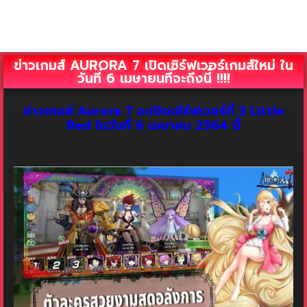
ข่าวเกมส์ AURORA 7 เปิดเซิร์ฟเวอร์เกมส์ใหม่ ใน
วันที่ 6 เมษายนที่จะถึงนี้ !!!!
ข่าวเกมส์ Aurora 7 จะเปิดเซิร์ฟเวอร์ที่ 3 Little
Red ในวันที่ 6 เมษายน 2564 นี้