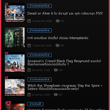
Dead or Alive 6 ไม ชิรานุอิ และ คูล่า กลับมาบุก PS5!
3 พฤษภาคม 2026
515
ข่าวเกมคอนโซล
ทาทิ แกเบรียล จัดเต็ม! เปิดปม Intergalactic
1 พฤษภาคม 2026
518
ข่าวเกมคอนโซล
Assassin’s Creed Black Flag Resynced แรงจัด!
ขึ้นแท่นเกมพรีออเดอร์อันดับ 1
26 เมษายน 2026
534
ข่าวเกมคอนโซล
Witch the Showdown เกมลูกผสม Slay the Spire +
Sekiro ที่ต้องใช้ทั้งสมองและไหวพริบ!
25 เมษายน 2026
501
ข่าวเกมส์
Vampire Survivors ปั้นเงิน ยอดคนเล่น 27 ล้าน เตรียม
ขยายทีม!