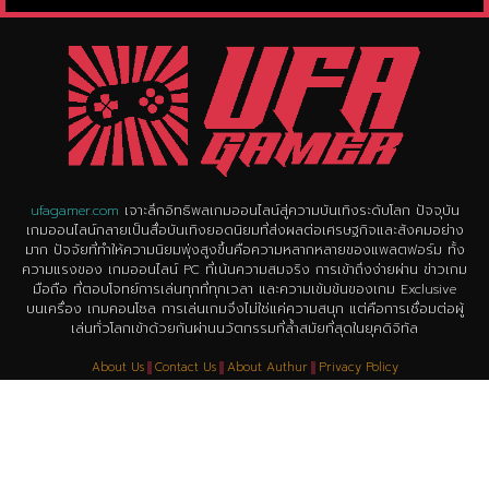
ufagamer.com
เจาะลึกอิทธิพลเกมออนไลน์สู่ความบันเทิงระดับโลก ปัจจุบัน
เกมออนไลน์กลายเป็นสื่อบันเทิงยอดนิยมที่ส่งผลต่อเศรษฐกิจและสังคมอย่าง
มาก ปัจจัยที่ทำให้ความนิยมพุ่งสูงขึ้นคือความหลากหลายของแพลตฟอร์ม ทั้ง
ความแรงของ เกมออนไลน์ PC ที่เน้นความสมจริง การเข้าถึงง่ายผ่าน ข่าวเกม
มือถือ ที่ตอบโจทย์การเล่นทุกที่ทุกเวลา และความเข้มข้นของเกม Exclusive
บนเครื่อง เกมคอนโซล การเล่นเกมจึงไม่ใช่แค่ความสนุก แต่คือการเชื่อมต่อผู้
เล่นทั่วโลกเข้าด้วยกันผ่านนวัตกรรมที่ล้ำสมัยที่สุดในยุคดิจิทัล
About Us
Contact Us
About Authur
Privacy Policy
copyright © 2023 all rights reserved
www.ufagamer.com