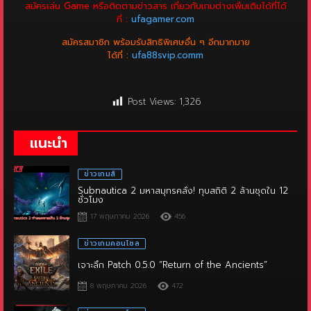
สมัครสมาชิก พร้อมรับสิทธิพิเศษอื่น ๆ อีกมากมาย
ได้ที่ :
ufa88svip.comm
Post Views:
1,326
แนะนำ
ข่าวเกมส์
Subnautica 2 มหาสมุทรคลั่ง! ทุบสถิติ 2 ล้านชุดใน 12
ชั่วโมง
17 พฤษภาคม 2026
456
ข่าวเกมคอนโซล
เจาะลึก Patch 0.5.0 “Return of the Ancients”
8 พฤษภาคม 2026
472
ข่าวเกมคอนโซล
Pragmata เกมใหม่จาก Capcom ทำยอดขายทะลุ 2 ล้าน