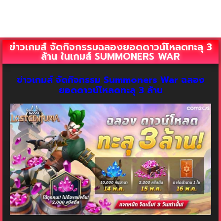
ข่าวเกมส์ จัดกิจกรรมฉลองยอดดาวน์โหลดทะลุ 3
ล้าน ในเกมส์ SUMMONERS WAR
ข่าวเกมส์ จัดกิจกรรม Summoners War ฉลอง
ยอดดาวน์โหลดทะลุ 3 ล้าน
ข่าวเกมส์ จัดกิจกรรมฉลองยอดดาวน์โหลดทะลุ 3 ล้าน ในเกมส์
Summoners War