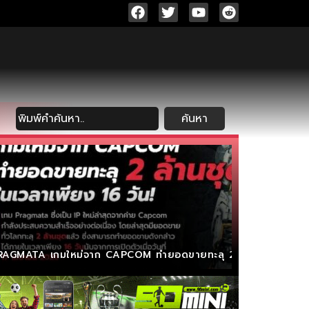
ค้นหา
RAGMATA เกมใหม่จาก CAPCOM ทำยอดขายทะลุ 2 ล้านชุด