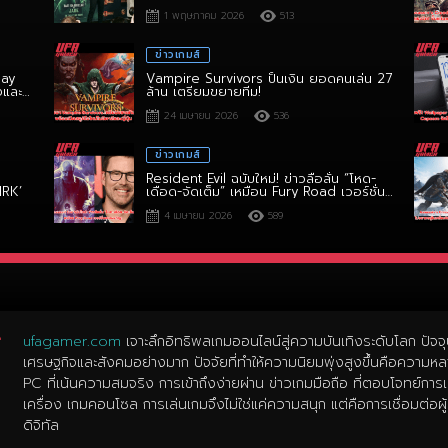
1 พฤษภาคม 2026
513
ข่าวเกมส์
lay
Vampire Survivors ปั้นเงิน ยอดคนเล่น 27
งและ
ล้าน เตรียมขยายทีม!
24 เมษายน 2026
536
ข่าวเกมส์
Resident Evil ฉบับใหม่! ข่าวลือลั่น “โหด-
HRK’
เดือด-จัดเต็ม” เหมือน Fury Road เวอร์ชั่น
สยองขวัญ!
4 เมษายน 2026
589
ufagamer.com
เจาะลึกอิทธิพลเกมออนไลน์สู่ความบันเทิงระดับโลก ปัจจ
เศรษฐกิจและสังคมอย่างมาก ปัจจัยที่ทำให้ความนิยมพุ่งสูงขึ้นคือค
PC ที่เน้นความสมจริง การเข้าถึงง่ายผ่าน ข่าวเกมมือถือ ที่ตอบโจทย์กา
เครื่อง เกมคอนโซล การเล่นเกมจึงไม่ใช่แค่ความสนุก แต่คือการเชื่อมต่อผู้เ
ดิจิทัล