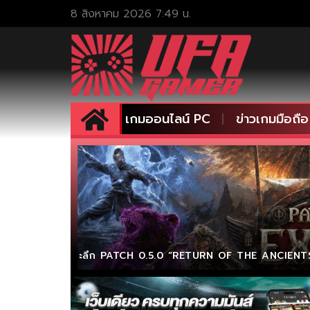
8 สิงหาคม 2026 7:49 น.
เกมออนไลน์ PC
ข่าวเกมมือถือ
เจาะลึก PATCH 0.5.0 “RETURN OF THE ANCIENT