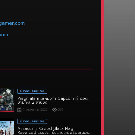
gamer.com
comm
ข่าวเกมคอนโซล
Pragmata เกมใหม่จาก Capcom ทำยอด
ขายทะลุ 2 ล้านชุด
7 พฤษภาคม 2026
529
ข่าวเกมคอนโซล
Assassin’s Creed Black Flag
Resynced แรงจัด! ขึ้นแท่นเกมพรีออเดอร์