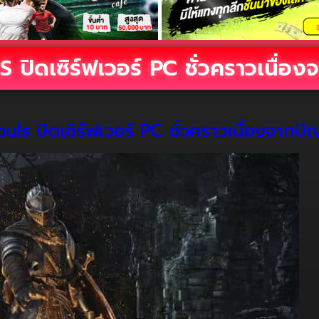
 ปิดเซิร์ฟเวอร์ PC ชั่วคราวเนื่
ouls ปิดเซิร์ฟเวอร์ PC ชั่วคราวเนื่องจา