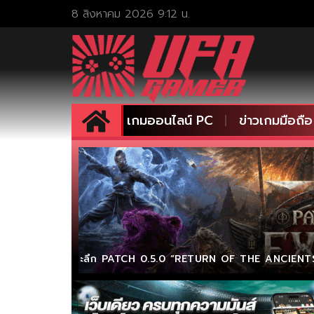
8 สิงหาคม 2026 9:12 น.
เกมออนไลน์ PC
ข่าวเกมมือถือ
เจาะลึก PATCH 0.5.0 “RETURN OF THE ANCIENT