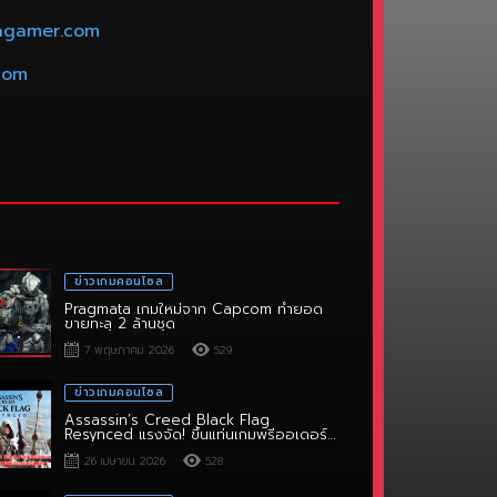
agamer.com
com
ข่าวเกมคอนโซล
Pragmata เกมใหม่จาก Capcom ทำยอด
ขายทะลุ 2 ล้านชุด
7 พฤษภาคม 2026
529
ข่าวเกมคอนโซล
Assassin’s Creed Black Flag
Resynced แรงจัด! ขึ้นแท่นเกมพรีออเดอร์
อันดับ 1
26 เมษายน 2026
528