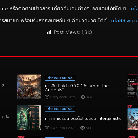
e หรือติดตามข่าวสาร เกี่ยวกับเกมต่างๆ เพิ่มเติมได้ที่ได้ ที่ :
uf
ครสมาชิก พร้อมรับสิทธิพิเศษอื่น ๆ อีกมากมาย ได้ที่ :
ufa88svip.
Post Views:
1,310
ข่าวเกมคอนโซล
ิ 2
เจาะลึก Patch 0.5.0 “Return of the
Ancients”
8 พฤษภาคม 2026
469
ข่าวเกมคอนโซล
า กลับ
ทาทิ แกเบรียล จัดเต็ม! เปิดปม Intergalactic
1 พฤษภาคม 2026
513