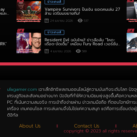
ข่าวเกมส์
lay
Vampire Survivors ปั้นเงิน ยอดคนเล่น 27
งและ
ล้าน เตรียมขยายทีม!
24 เมษายน 2026
537
ข่าวเกมส์
Resident Evil ฉบับใหม่! ข่าวลือลั่น “โหด-
HRK’
เดือด-จัดเต็ม” เหมือน Fury Road เวอร์ชั่น
สยองขวัญ!
4 เมษายน 2026
589
ufagamer.com
เจาะลึกอิทธิพลเกมออนไลน์สู่ความบันเทิงระดับโลก ปัจจ
เศรษฐกิจและสังคมอย่างมาก ปัจจัยที่ทำให้ความนิยมพุ่งสูงขึ้นคือค
PC ที่เน้นความสมจริง การเข้าถึงง่ายผ่าน ข่าวเกมมือถือ ที่ตอบโจทย์กา
เครื่อง เกมคอนโซล การเล่นเกมจึงไม่ใช่แค่ความสนุก แต่คือการเชื่อมต่อผู้เ
ดิจิทัล
About Us
Contact Us
A
copyright © 2023 all rights reser