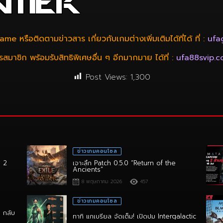
ame หรือติดตามข่าวสาร เกี่ยวกับเกมต่างเพิ่มเติมได้ที่ได้ ที่ :
ufa
รสมาชิก พร้อมรับสิทธิพิเศษอื่น ๆ อีกมากมาย ได้ที่ :
ufa88svip.
Post Views:
1,300
ข่าวเกมคอนโซล
ิ 2
เจาะลึก Patch 0.5.0 “Return of the
Ancients”
8 พฤษภาคม 2026
457
ข่าวเกมคอนโซล
า กลับ
ทาทิ แกเบรียล จัดเต็ม! เปิดปม Intergalactic