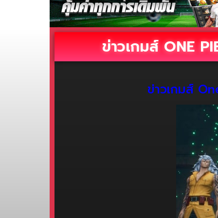
ข่าวเกมส์ ONE P
ข่าวเกมส์ O