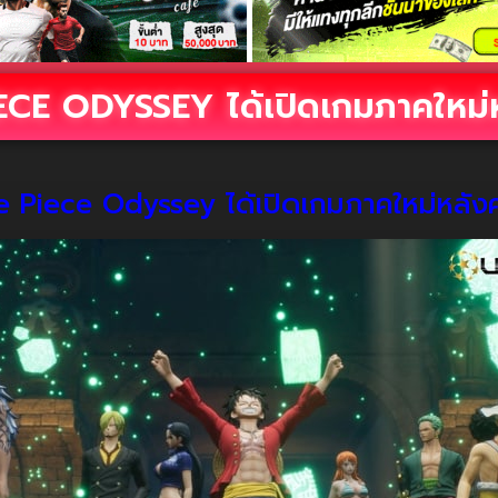
IECE ODYSSEY ได้เปิดเกมภาคใหม่
ne Piece Odyssey ได้เปิดเกมภาคใหม่หลัง