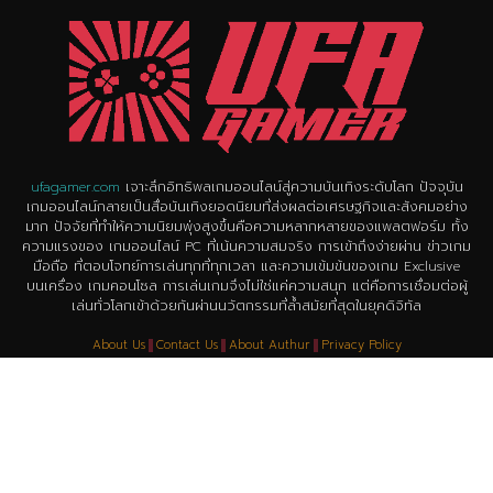
ufagamer.com
เจาะลึกอิทธิพลเกมออนไลน์สู่ความบันเทิงระดับโลก ปัจจุบัน
เกมออนไลน์กลายเป็นสื่อบันเทิงยอดนิยมที่ส่งผลต่อเศรษฐกิจและสังคมอย่าง
มาก ปัจจัยที่ทำให้ความนิยมพุ่งสูงขึ้นคือความหลากหลายของแพลตฟอร์ม ทั้ง
ความแรงของ เกมออนไลน์ PC ที่เน้นความสมจริง การเข้าถึงง่ายผ่าน ข่าวเกม
มือถือ ที่ตอบโจทย์การเล่นทุกที่ทุกเวลา และความเข้มข้นของเกม Exclusive
บนเครื่อง เกมคอนโซล การเล่นเกมจึงไม่ใช่แค่ความสนุก แต่คือการเชื่อมต่อผู้
เล่นทั่วโลกเข้าด้วยกันผ่านนวัตกรรมที่ล้ำสมัยที่สุดในยุคดิจิทัล
About Us
Contact Us
About Authur
Privacy Policy
copyright © 2023 all rights reserved
www.ufagamer.com