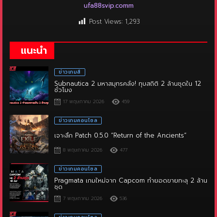
Post Views:
1,293
แนะนำ
ข่าวเกมส์
Subnautica 2 มหาสมุทรคลั่ง! ทุบสถิติ 2 ล้านชุดใน 12
ชั่วโมง
17 พฤษภาคม 2026
459
ข่าวเกมคอนโซล
เจาะลึก Patch 0.5.0 “Return of the Ancients”
8 พฤษภาคม 2026
477
ข่าวเกมคอนโซล
Pragmata เกมใหม่จาก Capcom ทำยอดขายทะลุ 2 ล้าน
ชุด
7 พฤษภาคม 2026
536
ข่าวเกมคอนโซล
Dead or Alive 6 ไม ชิรานุอิ และ คูล่า กลับมาบุก PS5!