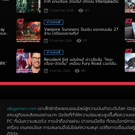
1 พฤษภาคม 2026
513
ข่าวเกมส์
lay
Vampire Survivors ปั้นเงิน ยอดคนเล่น 27
งและ
ล้าน เตรียมขยายทีม!
24 เมษายน 2026
537
ข่าวเกมส์
Resident Evil ฉบับใหม่! ข่าวลือลั่น “โหด-
HRK’
เดือด-จัดเต็ม” เหมือน Fury Road เวอร์ชั่น
สยองขวัญ!
4 เมษายน 2026
589
ufagamer.com
เจาะลึกอิทธิพลเกมออนไลน์สู่ความบันเทิงระดับโลก ปัจจ
เศรษฐกิจและสังคมอย่างมาก ปัจจัยที่ทำให้ความนิยมพุ่งสูงขึ้นคือค
PC ที่เน้นความสมจริง การเข้าถึงง่ายผ่าน ข่าวเกมมือถือ ที่ตอบโจทย์กา
เครื่อง เกมคอนโซล การเล่นเกมจึงไม่ใช่แค่ความสนุก แต่คือการเชื่อมต่อผู้เ
ดิจิทัล