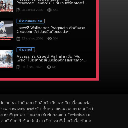
อันดับ 1
26 เมษายน 2026
528
ข่าวเกมคอนโซล
แจกฟรี! Wallpaper Pragmata ตัวตึงจาก
Capcom จัดไปลงมือถือแบบนัวๆ
22 เมษายน 2026
554
ข่าวเกมส์
Assassin’s Creed Valhalla เมื่อ “ฟัน
เฟือง” ไม่อยากอยู่ในเครื่องจักรสังหารความ
คิดสร้างสรรค์
30 มีนาคม 2026
615
ุบันเกมออนไลน์กลายเป็นสื่อบันเทิงยอดนิยมที่ส่งผลต่อ
วามหลากหลายของแพลตฟอร์ม ทั้งความแรงของ เกมออนไลน์
รเล่นทุกที่ทุกเวลา และความเข้มข้นของเกม Exclusive บน
ล่นทั่วโลกเข้าด้วยกันผ่านนวัตกรรมที่ล้ำสมัยที่สุดในยุค