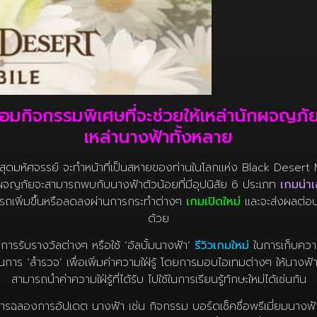
อมกิจกรรมพิเศษที่จะช่วยให้เหล่านักผจญภั
เหล่านางฟ้าทั้งหลาย
วิตสุดมหัศจรรย์ จะทำหน้าที่เป็นสหายของท่านในโลกแห่ง Black Deser
ยนักผจญภัยจะสามารถพบกับนางฟ้าตัวน้อยที่มีอุปนิสัย 6 ประเภท
เกมน่าเล
ามารถเพิ่มขึ้นหรือลดลงผ่านการกระทำต่างๆ
เกมเปิดใหม่
และจะส่งผลต่อบุ
ด้วย
การรับรางวัลต่างๆ หรือใช้ ‘อัลบั้มนางฟ้า’
รีวิวเกมใหม่
ในการเก็บควา
ร ‘สำรวจ’ เพื่อเพิ่มค่าความใฝ่รู้ โดยการมอบไอเทมต่างๆ ให้นางฟ
สามารถนำค่าความใฝ่รู้ที่ได้รับ ไปใช้ในการเรียนรู้ทักษะใหม่ได้เช่นกัน
ารฉลองการอัปเดต นางฟ้า เช่น กิจกรรม บอร์ดเช็คชื่อพรีเมี่ยมนางฟ้า 
ัลพิเศษมากมาย เช่น ‘เพิร์ลดำ’ และ ‘กล่องสัตว์เลี้ยง (รุ่นที่ 6)’ และ