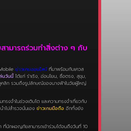
ยสามารถร่วมทำสิ่งต่าง ๆ กับ
t Mobile
ข่าวเกมออนไลน์
ที่มาพร้อมกับเควส
่นวันนี้
ได้แก่ ร่าเริง, อ่อนโยน, ซื่อตรง, สุขุม,
คลิก รวมถึงรูปลักษณ์ของนางฟ้าในวัยผู้ใหญ่
มทรงจำในช่วงเติบโต และความทรงจำเกี่ยวกับ
้านำไปสำรวจนั่นเอง
ข่าวเกมมือถือ
อีกทั้งยัง
ที่นักผจญภัยสามารถเข้าร่วมได้จนถึงวันที่ 10
ยังสามารถเข้าร่วม ‘กิจกรรม นางฟ้าผจญภัย’ เพื่อ