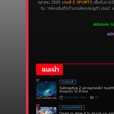
รับ ‘กล่องลับดึกดำบรรพ์ของเนรูด้า เชนน์’
สมัครเล่น G
สมัค
แนะนำ
ข่าวเกมส์
Subnautica 2 มหาสมุทรคลั่ง! ทุบสถิต
ล้านชุดใน 12 ชั่วโมง
17 พฤษภาคม 2026
454
ข่าวเกมคอนโซล
Dead or Alive 6 ไม ชิรานุอิ และ คูล่
มาบุก PS5!