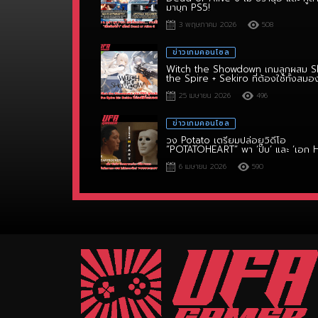
3 พฤษภาคม 2026
508
ข่าวเกมคอนโซล
Witch the Showdown เกมลูกผสม S
the Spire + Sekiro ที่ต้องใช้ทั้งสมอ
ไหวพริบ!
25 เมษายน 2026
496
ข่าวเกมคอนโซล
วง Potato เตรียมปล่อยวิดีโอ
“POTATOHEART” พา ‘ปั๊บ’ และ ‘เอก 
6 เมษายน 2026
590