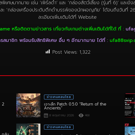
 และ ‘กล่องเครื่องประดับดึกดำบรรพ์ของนักผจญภัย’ ได้จนถึงวันที่
ละเอียดเพิ่มเติมได้ที่ Website
ame หรือติดตามข่าวสาร เกี่ยวกับเกมต่างเพิ่มเติมได้ที่ได้ ที่ :
ufa
รสมาชิก พร้อมรับสิทธิพิเศษ อื่น ๆ อีกมากมาย ได้ที่ :
ufa88svip
Post Views:
1,322
ข่าวเกมคอนโซล
ิ 2
เจาะลึก Patch 0.5.0 “Return of the
Ancients”
8 พฤษภาคม 2026
468
ข่าวเกมคอนโซล
า กลับ
ทาทิ แกเบรียล จัดเต็ม! เปิดปม Intergalactic