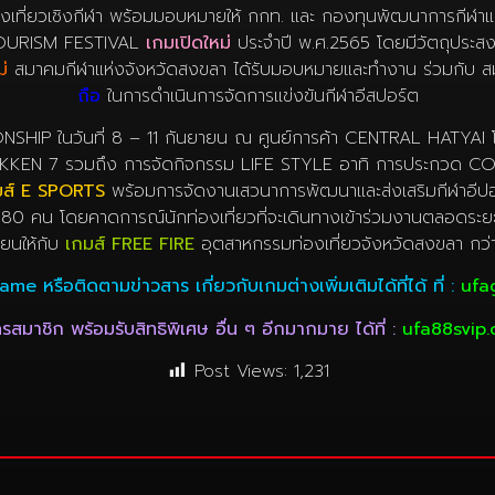
งเที่ยวเชิงกีฬา พร้อมมอบหมายให้ กกท. และ กองทุนพัฒนาการกีฬาแ
OURISM FESTIVAL
เกมเปิดใหม่
ประจำปี พ.ศ.2565 โดยมีวัตถุประสงค
ม่
สมาคมกีฬาแห่งจังหวัดสงขลา ได้รับมอบหมายและทำงาน ร่วมกับ ส
ถือ
ในการดำเนินการจัดการแข่งขันกีฬาอีสปอร์ต
IP ในวันที่ 8 – 11 กันยายน ณ ศูนย์การค้า CENTRAL HATYAI โ
KKEN 7 รวมถึง การจัดกิจกรรม LIFE STYLE อาทิ การประกวด CO
มส์ E SPORTS
พร้อมการจัดงานเสวนาการพัฒนาและส่งเสริมกีฬาอีปอ
ว่า 1,080 คน โดยคาดการณ์นักท่องเที่ยวที่จะเดินทางเข้าร่วมงานตลอด
ียนให้กับ
เกมส์ FREE FIRE
อุตสาหกรรมท่องเที่ยวจังหวัดสงขลา ก
ame หรือติดตามข่าวสาร เกี่ยวกับเกมต่างเพิ่มเติมได้ที่ได้ ที่ :
ufa
รสมาชิก พร้อมรับสิทธิพิเศษ อื่น ๆ อีกมากมาย ได้ที่ :
ufa88svip
Post Views:
1,231