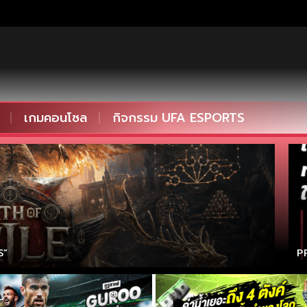
เกมคอนโซล
กิจกรรม UFA ESPORTS
S”
P