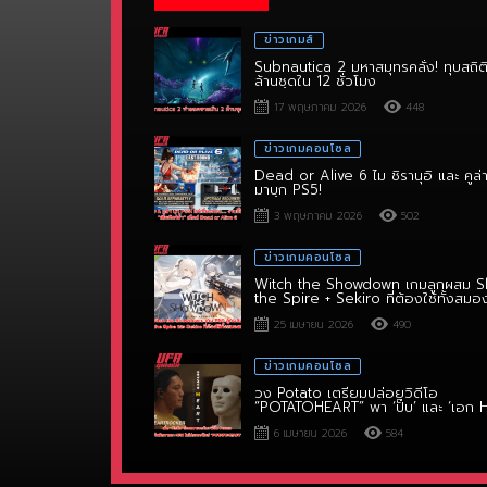
ข่าวเกมส์
Subnautica 2 มหาสมุทรคลั่ง! ทุบสถิต
ล้านชุดใน 12 ชั่วโมง
17 พฤษภาคม 2026
448
ข่าวเกมคอนโซล
Dead or Alive 6 ไม ชิรานุอิ และ คูล่
มาบุก PS5!
3 พฤษภาคม 2026
502
ข่าวเกมคอนโซล
Witch the Showdown เกมลูกผสม S
the Spire + Sekiro ที่ต้องใช้ทั้งสมอ
ไหวพริบ!
25 เมษายน 2026
490
ข่าวเกมคอนโซล
วง Potato เตรียมปล่อยวิดีโอ
“POTATOHEART” พา ‘ปั๊บ’ และ ‘เอก 
6 เมษายน 2026
584