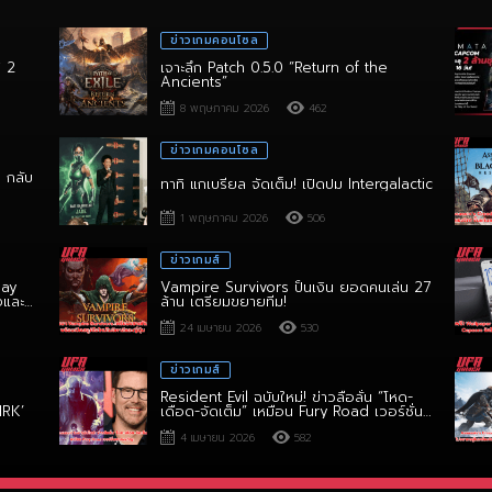
ข่าวเกมคอนโซล
ิ 2
เจาะลึก Patch 0.5.0 “Return of the
Ancients”
8 พฤษภาคม 2026
462
ข่าวเกมคอนโซล
า กลับ
ทาทิ แกเบรียล จัดเต็ม! เปิดปม Intergalactic
1 พฤษภาคม 2026
506
ข่าวเกมส์
lay
Vampire Survivors ปั้นเงิน ยอดคนเล่น 27
งและ
ล้าน เตรียมขยายทีม!
24 เมษายน 2026
530
ข่าวเกมส์
Resident Evil ฉบับใหม่! ข่าวลือลั่น “โหด-
HRK’
เดือด-จัดเต็ม” เหมือน Fury Road เวอร์ชั่น
สยองขวัญ!
4 เมษายน 2026
582