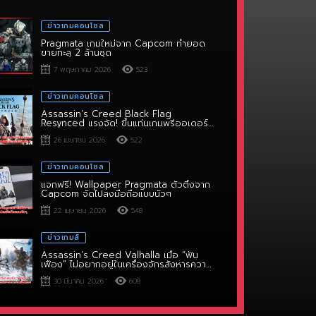
ข่าวเกมคอนโซล
Pragmata เกมใหม่จาก Capcom ทำยอด
ขายทะลุ 2 ล้านชุด
7 พฤษภาคม 2026
523
ข่าวเกมคอนโซล
Assassin’s Creed Black Flag
Resynced แรงจัด! ขึ้นแท่นเกมพรีออเดอร์
อันดับ 1
26 เมษายน 2026
522
ข่าวเกมคอนโซล
แจกฟรี! Wallpaper Pragmata ตัวตึงจาก
Capcom จัดไปลงมือถือแบบนัวๆ
22 เมษายน 2026
548
ข่าวเกมส์
Assassin’s Creed Valhalla เมื่อ “ฟัน
เฟือง” ไม่อยากอยู่ในเครื่องจักรสังหารความ
คิดสร้างสรรค์
30 มีนาคม 2026
608