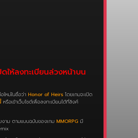
ปิดให้ลงทะเบียนล่วงหน้าบน
อใหม่ในชื่อว่า
Honor of Heirs
โดยเกมจะเปิด
้
หรือเข้าเว็บไซต์เพื่อลงทะเบียนได้ที่ลิงค์
สวยงาม ตามแบบฉบับของเกม
MMORPG
มี
emix