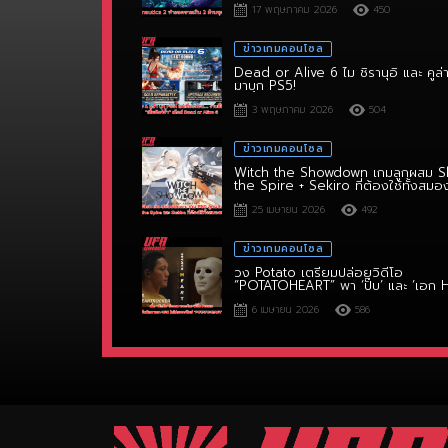
17 พฤษภาคม 2026
450
ข่าวเกมคอนโซล
Dead or Alive 6 ไม ชิรานุอิ และ คูล่
มาบุก PS5!
3 พฤษภาคม 2026
504
ข่าวเกมคอนโซล
Witch the Showdown เกมลูกผสม S
the Spire + Sekiro ที่ต้องใช้ทั้งสมอ
ไหวพริบ!
25 เมษายน 2026
492
ข่าวเกมคอนโซล
วง Potato เตรียมปล่อยวิดีโอ
“POTATOHEART” พา ‘ปั๊บ’ และ ‘เอก 
6 เมษายน 2026
586