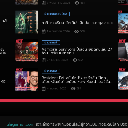
8 พฤษภาคม 2026
464
ข่าวเกมคอนโซล
า กลับ
ทาทิ แกเบรียล จัดเต็ม! เปิดปม Intergalactic
1 พฤษภาคม 2026
508
ข่าวเกมส์
lay
Vampire Survivors ปั้นเงิน ยอดคนเล่น 27
งและ
ล้าน เตรียมขยายทีม!
24 เมษายน 2026
532
ข่าวเกมส์
Resident Evil ฉบับใหม่! ข่าวลือลั่น “โหด-
HRK’
เดือด-จัดเต็ม” เหมือน Fury Road เวอร์ชั่น
สยองขวัญ!
4 เมษายน 2026
584
ufagamer.com
เจาะลึกอิทธิพลเกมออนไลน์สู่ความบันเทิงระดับโลก ปัจจ