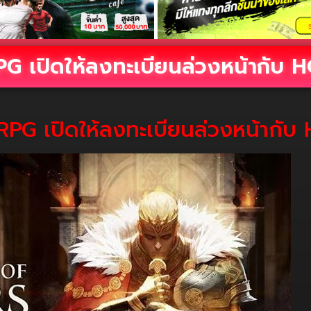
G เปิดให้ลงทะเบียนล่วงหน้ากั
PG เปิดให้ลงทะเบียนล่วงหน้ากับ