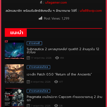
สมัครสมาชิก พร้อมรับสิทธิพิเศษอื่น ๆ อีกมากมาย ได้ที่ :
ufa88svip.com
Post Views:
1,299
แนะนำ
ข่าวเกมส์
Subnautica 2 มหาสมุทรคลั่ง! ทุบสถิติ 2 ล้านชุดใน 12
ชั่วโมง
17 พฤษภาคม 2026
459
ข่าวเกมคอนโซล
เจาะลึก Patch 0.5.0 “Return of the Ancients”
8 พฤษภาคม 2026
477
ข่าวเกมคอนโซล
Pragmata เกมใหม่จาก Capcom ทำยอดขายทะลุ 2 ล้าน
ชุด
7 พฤษภาคม 2026
536