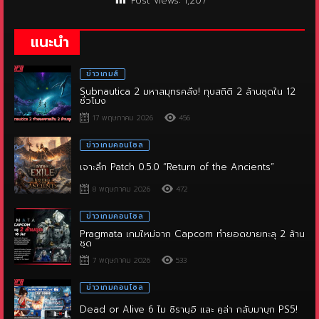
แนะนำ
ข่าวเกมส์
Subnautica 2 มหาสมุทรคลั่ง! ทุบสถิติ 2 ล้านชุดใน 12
ชั่วโมง
17 พฤษภาคม 2026
456
ข่าวเกมคอนโซล
เจาะลึก Patch 0.5.0 “Return of the Ancients”
8 พฤษภาคม 2026
472
ข่าวเกมคอนโซล
Pragmata เกมใหม่จาก Capcom ทำยอดขายทะลุ 2 ล้าน
ชุด
7 พฤษภาคม 2026
533
ข่าวเกมคอนโซล
Dead or Alive 6 ไม ชิรานุอิ และ คูล่า กลับมาบุก PS5!
3 พฤษภาคม 2026
511