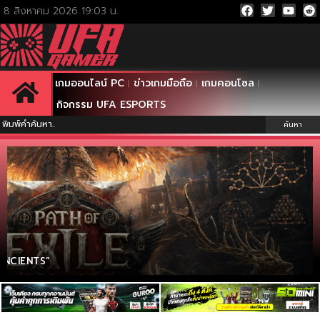
เกมออนไลน์ PC
ข่าวเกมมือถือ
เกมคอนโซล
กิจกรรม UFA ESPORTS
ค้นหา
ANCIENTS”