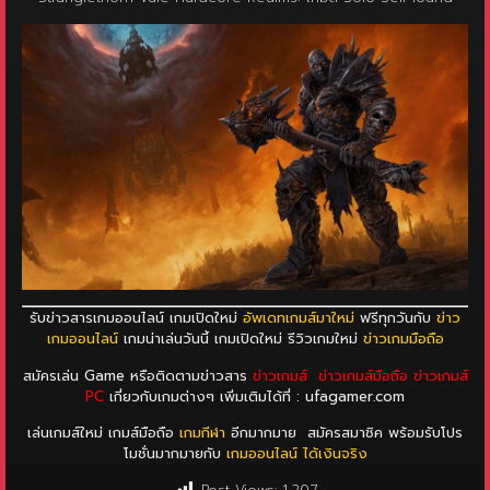
รับข่าวสารเกมออนไลน์ เกมเปิดใหม่
อัพเดทเกมส์มาใหม่
ฟรีทุกวันกับ
ข่าว
เกมออนไลน์
เกมน่าเล่นวันนี้ เกมเปิดใหม่ รีวิวเกมใหม่
ข่าวเกมมือถือ
สมัครเล่น Game หรือติดตามข่าวสาร
ข่าวเกมส์
ข่าวเกมส์มือถือ
ข่าวเกมส์
PC
เกี่ยวกับเกมต่างๆ เพิ่มเติมได้ที่ : ufagamer.com
เล่นเกมส์ใหม่ เกมส์มือถือ
เกมกีฬา
อีกมากมาย
สมัครสมาชิค พร้อมรับโปร
โมชั่นมากมายกับ
เกมออนไลน์ ได้เงินจริง
Post Views:
1,207