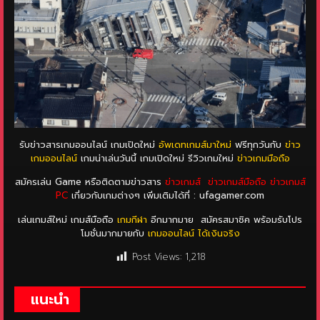
รับข่าวสารเกมออนไลน์ เกมเปิดใหม่
อัพเดทเกมส์มาใหม่
ฟรีทุกวันกับ
ข่าว
เกมออนไลน์
เกมน่าเล่นวันนี้ เกมเปิดใหม่ รีวิวเกมใหม่
ข่าวเกมมือถือ
สมัครเล่น Game หรือติดตามข่าวสาร
ข่าวเกมส์
ข่าวเกมส์มือถือ
ข่าวเกมส์
PC
เกี่ยวกับเกมต่างๆ เพิ่มเติมได้ที่ : ufagamer.com
เล่นเกมส์ใหม่ เกมส์มือถือ
เกมกีฬา
อีกมากมาย
สมัครสมาชิค พร้อมรับโปร
โมชั่นมากมายกับ
เกมออนไลน์ ได้เงินจริง
Post Views:
1,218
แนะนำ
ข่าวเกมส์