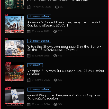
ข่าวเกมคอนโซล
Assassin’s Creed Black Flag Resynced แรงจัด!
ขึ้นแท่นเกมพรีออเดอร์อันดับ 1
26 เมษายน 2026
528
ข่าวเกมคอนโซล
Witch the Showdown เกมลูกผสม Slay the Spire +
Sekiro ที่ต้องใช้ทั้งสมองและไหวพริบ!
25 เมษายน 2026
496
ข่าวเกมส์
Vampire Survivors ปั้นเงิน ยอดคนเล่น 27 ล้าน เตรียม
ขยายทีม!
24 เมษายน 2026
537
ข่าวเกมคอนโซล
แจกฟรี! Wallpaper Pragmata ตัวตึงจาก Capcom
จัดไปลงมือถือแบบนัวๆ
22 เมษายน 2026
554
ข่าวเกมคอนโซล