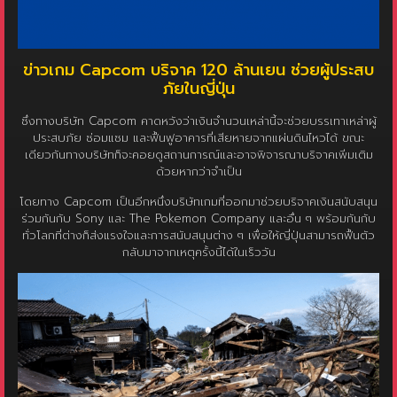
ข่าวเกม Capcom บริจาค 120 ล้านเยน ช่วยผู้ประสบ
ภัยในญี่ปุ่น
ซึ่งทางบริษัท Capcom คาดหวังว่าเงินจำนวนเหล่านี้จะช่วยบรรเทาเหล่าผู้
ประสบภัย ซ่อมแซม และฟื้นฟูอาคารที่เสียหายจากแผ่นดินไหวได้ ขณะ
เดียวกันทางบริษัทก็จะคอยดูสถานการณ์และอาจพิจารณาบริจาคเพิ่มเติม
ด้วยหากว่าจำเป็น
โดยทาง Capcom เป็นอีกหนึ่งบริษัทเกมที่ออกมาช่วยบริจาคเงินสนับสนุน
ร่วมกันกับ Sony และ The Pokemon Company และอื่น ๆ พร้อมกันกับ
ทั่วโลกที่ต่างก็ส่งแรงใจและการสนับสนุนต่าง ๆ เพื่อให้ญี่ปุ่นสามารถฟื้นตัว
กลับมาจากเหตุครั้งนี้ได้ในเร็ววัน