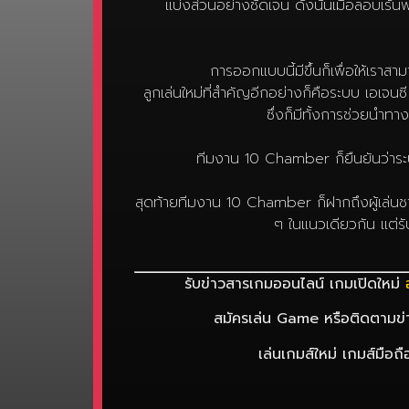
แบ่งส่วนอย่างชัดเจน ดังนั้นเมื่อลอบเร
การออกแบบนี้มีขึ้นก็เพื่อให้เราสา
ลูกเล่นใหม่ที่สำคัญอีกอย่างก็คือระบบ เอเจนซี
ซึ่งก็มีทั้งการช่วยนำ
ทีมงาน 10 Chamber ก็ยืนยันว่าระบบ
สุดท้ายทีมงาน 10 Chamber ก็ฝากถึงผู้เล่นชาว
ๆ ในแนวเดียวกัน เเต่
รับข่าวสารเกมออนไลน์ เกมเปิดใหม่
สมัครเล่น Game หรือติดตามข
เล่นเกมส์ใหม่ เกมส์มือถ