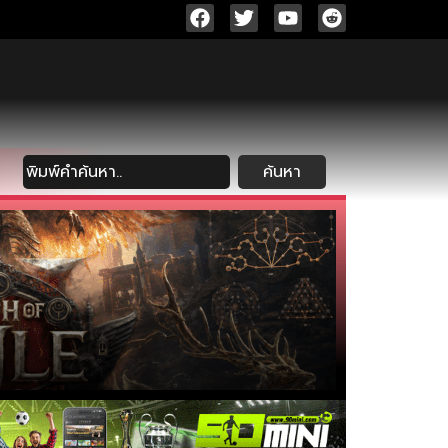
ค้นหา
PRA
ทำยอ