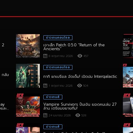
ข่าวเกมคอนโซล
ิ 2
เจาะลึก Patch 0.5.0 “Return of the
Ancients”
8 พฤษภาคม 2026
457
ข่าวเกมคอนโซล
า กลับ
ทาทิ แกเบรียล จัดเต็ม! เปิดปม Intergalactic
1 พฤษภาคม 2026
504
ข่าวเกมส์
lay
Vampire Survivors ปั้นเงิน ยอดคนเล่น 27
งและ
ล้าน เตรียมขยายทีม!
24 เมษายน 2026
528
ข่าวเกมส์