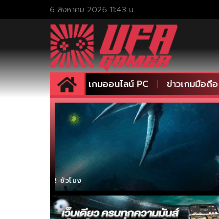
6 สิงหาคม 2026 11:43 น.
เกมออนไลน์ PC
ข่าวเกมมือถือ
 2 ล้านชุดใน 12 ชั่วโมง