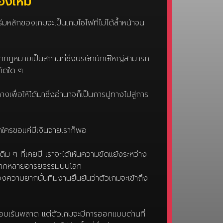
องใหม่
หลักของเกมจะเป็นเกมไซไฟที่ไม่ได้ล้ำหน้าจน
อกกฎหมายเป็นสถานที่ซึ่งบริษัทยักษ์ใหญ่สามารถ
กัดใด ๆ
เพื่อให้ได้มาซึ่งอำนาจก็เป็นการปูทางไปสู่การ
กใครขอแค่มีเงินจ่ายเราก็พอ
เดิม ๆ ที่เคยมี เราจะได้เห้นความขัดแย้งระหว่าง
กหลากหลายอารยธรรมบนโลก
ของความยากนั้นทีมงานยืนยันว่าตัวเกมจะเข้าถึง
การลอบเร้นพลาด แต่ตัวเกมจะมีการออกแบบด่านที่