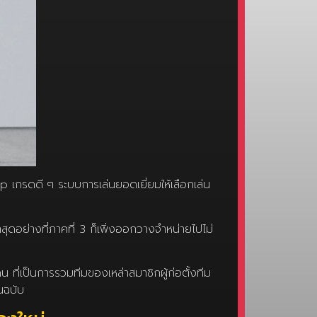
p เกรดดี ๆ ระบบการเล่นยอดเยี่ยมให้เลือกเล่น
สุดอย่างที่ภาคที่ 3 ก็เพิ่งออกวางจำหน่ายไปไม่
ี่เป็นการรวมทีมของเหล่าสมาชิกผู้ก่อตั้งทีม
นฉบับ