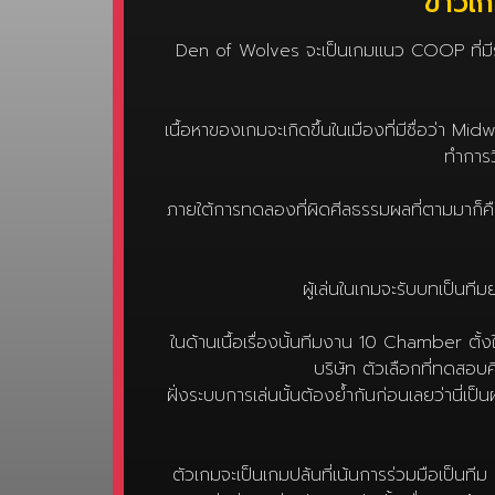
ข่าวเ
Den of Wolves จะเป็นเกมแนว COOP ที่มีระบ
เนื้อหาของเกมจะเกิดขึ้นในเมืองที่มีชื่อว่า 
ทำการว
ภายใต้การทดลองที่ผิดศีลธรรมผลที่ตามมาก็คือส
ผู้เล่นในเกมจะรับบทเป็นที
ในด้านเนื้อเรื่องนั้นทีมงาน 10 Chamber ตั้งใจ
บริษัท ตัวเลือกที่ทดส
ฝั่งระบบการเล่นนั้นต้องย้ำกันก่อนเลยว่านี่เ
ตัวเกมจะเป็นเกมปล้นที่เน้นการร่วมมือเป็นทีม