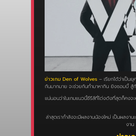
ข่าวเกม Den of Wolves
– เรียกได้ว่าเป็น
กันมากมาย จะช่วยกันทำมาหากิน ยิงซอมบี้ สู้ก
แน่นอนว่าในเกมแนวนี้ซีรีส์ที่โด่งดังที่สุดก็
ล่าสุดเรากำลังจะมีผลงานน้องใหม่ เป็นผลงาน
งาน 