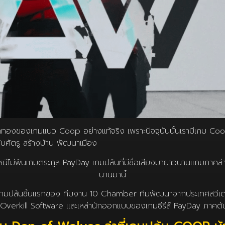
ยุคทองของเกมแนว Coop อย่างแท้จริง เพราะปัจจุบันนั้นเรามีเกม Coo
ับศัตรู สร้างบ้าน พัฒนาเมือง
คงจะหนีไม่พ้นเกมตระกูล PayDay เกมปล้นที่มีชื่อเสียงมายาวนานแถมภาคล่า
นานมานี้
เกมปล้นชิ้นแรกของ ทีมงาน 10 Chamber ทีมพัฒนาจากประเทศสวีเดน ท
Overkill Software และเหล่านักออกแบบของเกมซีรีส์ PayDay ภาคต้