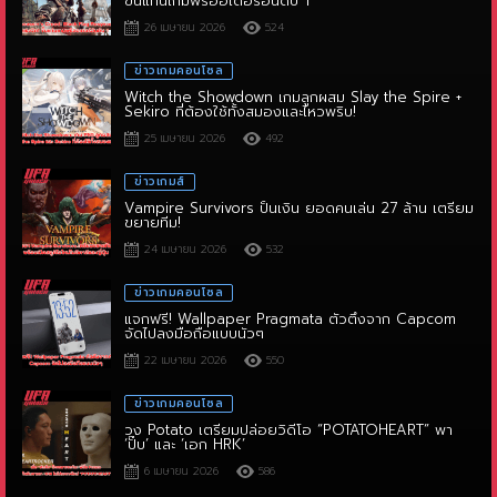
ข่าวเกมคอนโซล
Witch the Showdown เกมลูกผสม Slay the Spire +
Sekiro ที่ต้องใช้ทั้งสมองและไหวพริบ!
25 เมษายน 2026
492
ข่าวเกมส์
Vampire Survivors ปั้นเงิน ยอดคนเล่น 27 ล้าน เตรียม
ขยายทีม!
24 เมษายน 2026
532
ข่าวเกมคอนโซล
แจกฟรี! Wallpaper Pragmata ตัวตึงจาก Capcom
จัดไปลงมือถือแบบนัวๆ
22 เมษายน 2026
550
ข่าวเกมคอนโซล
วง Potato เตรียมปล่อยวิดีโอ “POTATOHEART” พา
‘ปั๊บ’ และ ‘เอก HRK’
6 เมษายน 2026
586
ข่าวเกมส์