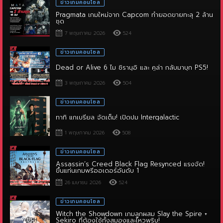
ชุด
7 พฤษภาคม 2026
524
ข่าวเกมคอนโซล
Dead or Alive 6 ไม ชิรานุอิ และ คูล่า กลับมาบุก PS5!
3 พฤษภาคม 2026
504
ข่าวเกมคอนโซล
ทาทิ แกเบรียล จัดเต็ม! เปิดปม Intergalactic
1 พฤษภาคม 2026
508
ข่าวเกมคอนโซล
Assassin’s Creed Black Flag Resynced แรงจัด!
ขึ้นแท่นเกมพรีออเดอร์อันดับ 1
26 เมษายน 2026
524
ข่าวเกมคอนโซล
Witch the Showdown เกมลูกผสม Slay the Spire +
Sekiro ที่ต้องใช้ทั้งสมองและไหวพริบ!
25 เมษายน 2026
492