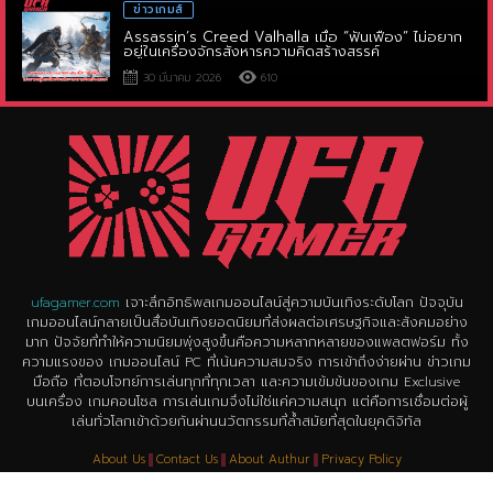
Assassin’s Creed Valhalla เมื่อ “ฟันเฟือง” ไม่อยาก
อยู่ในเครื่องจักรสังหารความคิดสร้างสรรค์
30 มีนาคม 2026
610
ufagamer.com
เจาะลึกอิทธิพลเกมออนไลน์สู่ความบันเทิงระดับโลก ปัจจุบัน
เกมออนไลน์กลายเป็นสื่อบันเทิงยอดนิยมที่ส่งผลต่อเศรษฐกิจและสังคมอย่าง
มาก ปัจจัยที่ทำให้ความนิยมพุ่งสูงขึ้นคือความหลากหลายของแพลตฟอร์ม ทั้ง
ความแรงของ เกมออนไลน์ PC ที่เน้นความสมจริง การเข้าถึงง่ายผ่าน ข่าวเกม
มือถือ ที่ตอบโจทย์การเล่นทุกที่ทุกเวลา และความเข้มข้นของเกม Exclusive
บนเครื่อง เกมคอนโซล การเล่นเกมจึงไม่ใช่แค่ความสนุก แต่คือการเชื่อมต่อผู้
เล่นทั่วโลกเข้าด้วยกันผ่านนวัตกรรมที่ล้ำสมัยที่สุดในยุคดิจิทัล
About Us
Contact Us
About Authur
Privacy Policy
copyright © 2023 all rights reserved
www.ufagamer.com