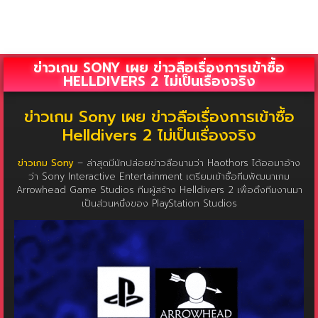
ข่าวเกม SONY เผย ข่าวลือเรื่องการเข้าซื้อ
HELLDIVERS 2 ไม่เป็นเรื่องจริง
ข่าวเกม Sony เผย ข่าวลือเรื่องการเข้าซื้อ
Helldivers 2 ไม่เป็นเรื่องจริง
ข่าวเกม Sony
– ล่าสุดมีนักปล่อยข่าวลือนามว่า Haothors ได้ออมาอ้าง
ว่า Sony Interactive Entertainment เตรียมเข้าซื้อทีมพัฒนาเกม
Arrowhead Game Studios ทีมผู้สร้าง Helldivers 2 เพื่อดึงทีมงานมา
เป็นส่วนหนึ่งของ PlayStation Studios