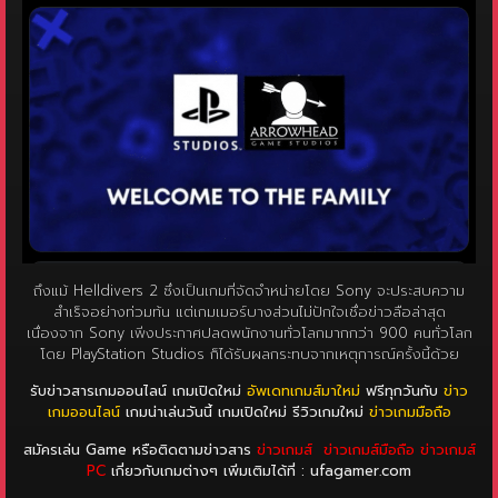
ถึงแม้ Helldivers 2 ซึ่งเป็นเกมที่จัดจำหน่ายโดย Sony จะประสบความ
สำเร็จอย่างท่วมท้น แต่เกมเมอร์บางส่วนไม่ปักใจเชื่อข่าวลือล่าสุด
เนื่องจาก Sony เพิ่งประกาศปลดพนักงานทั่วโลกมากกว่า 900 คนทั่วโลก
โดย PlayStation Studios ก็ได้รับผลกระทบจากเหตุการณ์ครั้งนี้ด้วย
รับข่าวสารเกมออนไลน์ เกมเปิดใหม่
อัพเดทเกมส์มาใหม่
ฟรีทุกวันกับ
ข่าว
เกมออนไลน์
เกมน่าเล่นวันนี้ เกมเปิดใหม่ รีวิวเกมใหม่
ข่าวเกมมือถือ
สมัครเล่น Game หรือติดตามข่าวสาร
ข่าวเกมส์
ข่าวเกมส์มือถือ
ข่าวเกมส์
PC
เกี่ยวกับเกมต่างๆ เพิ่มเติมได้ที่ : ufagamer.com
เล่นเกมส์ใหม่ เกมส์มือถือ
เกมกีฬา
อีกมากมาย
สมัครสมาชิค พร้อมรับโปร
โมชั่นมากมายกับ
เกมออนไลน์ ได้เงินจริง