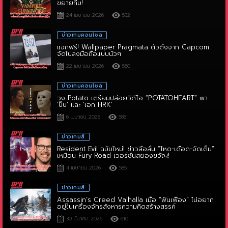
ข่าวเกมคอนโซล
แจกฟรี! Wallpaper Pragmata ตัวตึงจาก Capcom
จัดไปลงมือถือแบบนัวๆ
22 เมษายน 2026
550
ข่าวเกมคอนโซล
วง Potato เตรียมปล่อยวิดีโอ “POTATOHEART” พา
‘ปั๊บ’ และ ‘เอก HRK’
6 เมษายน 2026
586
ข่าวเกมส์
Resident Evil ฉบับใหม่! ข่าวลือลั่น “โหด-เดือด-จัดเต็ม”
เหมือน Fury Road เวอร์ชั่นสยองขวัญ!
4 เมษายน 2026
585
ข่าวเกมส์
Assassin’s Creed Valhalla เมื่อ “ฟันเฟือง” ไม่อยาก
อยู่ในเครื่องจักรสังหารความคิดสร้างสรรค์
30 มีนาคม 2026
610