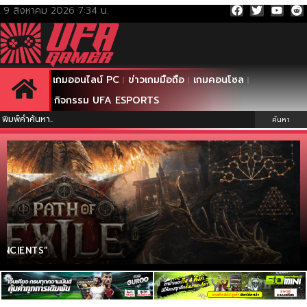
เกมออนไลน์ PC
ข่าวเกมมือถือ
เกมคอนโซล
กิจกรรม UFA ESPORTS
ค้นหา
ANCIENTS”