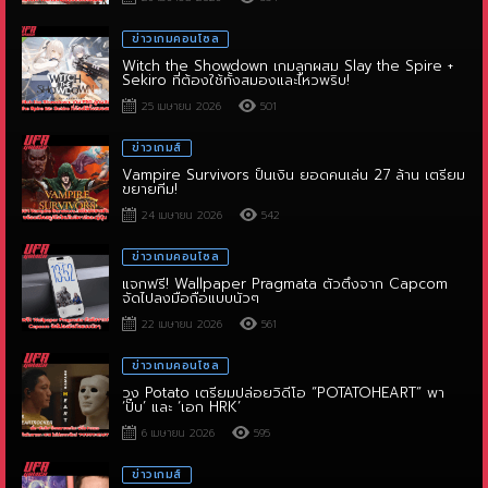
ข่าวเกมคอนโซล
Witch the Showdown เกมลูกผสม Slay the Spire +
Sekiro ที่ต้องใช้ทั้งสมองและไหวพริบ!
25 เมษายน 2026
501
ข่าวเกมส์
Vampire Survivors ปั้นเงิน ยอดคนเล่น 27 ล้าน เตรียม
ขยายทีม!
24 เมษายน 2026
542
ข่าวเกมคอนโซล
แจกฟรี! Wallpaper Pragmata ตัวตึงจาก Capcom
จัดไปลงมือถือแบบนัวๆ
22 เมษายน 2026
561
ข่าวเกมคอนโซล
วง Potato เตรียมปล่อยวิดีโอ “POTATOHEART” พา
‘ปั๊บ’ และ ‘เอก HRK’
6 เมษายน 2026
595
ข่าวเกมส์
Resident Evil ฉบับใหม่! ข่าวลือลั่น “โหด-เดือด-จัดเต็ม”
เหมือน Fury Road เวอร์ชั่นสยองขวัญ!