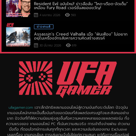
4 เมษายน 2026
593
ข่าวเกมส์
Assassin’s Creed Valhalla เมื่อ “ฟันเฟือง” ไม่อยาก
อยู่ในเครื่องจักรสังหารความคิดสร้างสรรค์
30 มีนาคม 2026
619
ufagamer.com
เจาะลึกอิทธิพลเกมออนไลน์สู่ความบันเทิงระดับโลก ปัจจุบัน
เกมออนไลน์กลายเป็นสื่อบันเทิงยอดนิยมที่ส่งผลต่อเศรษฐกิจและสังคมอย่าง
มาก ปัจจัยที่ทำให้ความนิยมพุ่งสูงขึ้นคือความหลากหลายของแพลตฟอร์ม ทั้ง
ความแรงของ เกมออนไลน์ PC ที่เน้นความสมจริง การเข้าถึงง่ายผ่าน ข่าวเกม
มือถือ ที่ตอบโจทย์การเล่นทุกที่ทุกเวลา และความเข้มข้นของเกม Exclusive
บนเครื่อง เกมคอนโซล การเล่นเกมจึงไม่ใช่แค่ความสนุก แต่คือการเชื่อมต่อผู้
เล่นทั่วโลกเข้าด้วยกันผ่านนวัตกรรมที่ล้ำสมัยที่สุดในยุคดิจิทัล