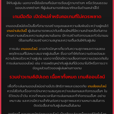
เกมมือถือ เปิดใหม่สำหรับคอเกมที่ไม่ควรพลาด
เกมออนไลน์ยังเป็นสื่อที่สามารถสร้างชุมชนและความสัมพันธ์ระหว่างผู้คนได้
เกมน่าเล่นวันนี้
ผู้เล่นสามารถพบปะกับเพื่อนใหม่ที่มีความคล้ายคลึงกันทาง
ด้านความสนใจและความสนุกสนานในเกม มีการสร้างกิจกรรมและทัวร์นาเมน
ต์ในเกมที่ช่วยสร้างความสนุกและความตื่นเต้นให้กับผู้เล่น
การเล่น
เกมออนไลน์
อาจเกิดปัญหาเกี่ยวกับความสุภาพและการแสดง
พฤติกรรมที่ไม่เหมาะสมจากผู้เล่นอื่นๆ ซึ่งอาจทำให้เกิดความขัดแย้งและ
ความไม่พอใจระหว่างผู้เล่น นอกจากนี้ยังมีความเสี่ยงทางความปลอดภัยใน
การเล่นเกมออนไลน์ เช่น การเผชิญหน้ากับผู้เล่นที่มีเจตนาไม่ดีหรือการเจาะ
ข้อมูลส่วนตัวของผู้เล่นผ่านทางเกม
รวมข่าวเกมส์อัปเดต เนื้อหาทั้งหมด เกมส์ออนไลน์
เพื่อที่จะเล่นเกมออนไลน์อย่างมีประสิทธิภาพและปลอดภัย
เกมส์ออนไลน์
ควรใส่ใจกับเรื่องการรักษาความสมดุลระหว่างเล่นเกมและกิจกรรมอื่นๆ ใน
ชีวิตประจำวัน ควรกำหนดเวลาในการเล่นเกมและทำกิจกรรมอื่นๆ อย่าง
เหมาะสม และควรมีความสำคัญต่อความสุภาพและความเหมาะสมในการ
ติดต่อสื่อสารกับผู้เล่นคนอื่นในเกม
สุดท้ายนี้ ควรตระหนักว่าเกมออนไลน์ เป็นเพียงส่วนหนึ่งของชีวิตในโลก
ดิจิทัล
ข่าวเกมมือถือ
และควรมีการดูแลรักษาสมดุลระหว่างการใช้ชีวิต