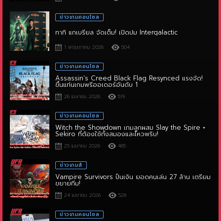
ข่าวเกมคอนโซล
ทาทิ แกเบรียล จัดเต็ม! เปิดปม Intergalactic
1 พฤษภาคม 2026
504
ข่าวเกมคอนโซล
Assassin’s Creed Black Flag Resynced แรงจัด!
ขึ้นแท่นเกมพรีออเดอร์อันดับ 1
26 เมษายน 2026
519
ข่าวเกมคอนโซล
Witch the Showdown เกมลูกผสม Slay the Spire +
Sekiro ที่ต้องใช้ทั้งสมองและไหวพริบ!
25 เมษายน 2026
485
ข่าวเกมส์
Vampire Survivors ปั้นเงิน ยอดคนเล่น 27 ล้าน เตรียม
ขยายทีม!
24 เมษายน 2026
528
ข่าวเกมคอนโซล
แจกฟรี! Wallpaper Pragmata ตัวตึงจาก Capcom
จัดไปลงมือถือแบบนัวๆ