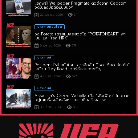
22 เมษายน 2026
541
ข่าวเกมคอนโซล
วง Potato เตรียมปล่อยวิดีโอ “POTATOHEART” พา
‘ปั๊บ’ และ ‘เอก HRK’
6 เมษายน 2026
578
ข่าวเกมส์
Resident Evil ฉบับใหม่! ข่าวลือลั่น “โหด-เดือด-จัดเต็ม”
เหมือน Fury Road เวอร์ชั่นสยองขวัญ!
4 เมษายน 2026
577
ข่าวเกมส์
Assassin’s Creed Valhalla เมื่อ “ฟันเฟือง” ไม่อยาก
อยู่ในเครื่องจักรสังหารความคิดสร้างสรรค์
30 มีนาคม 2026
603