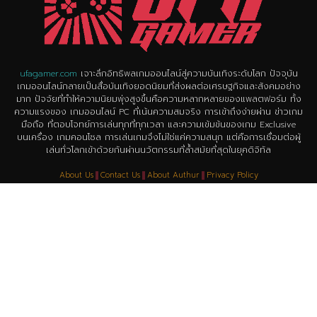
ufagamer.com
เจาะลึกอิทธิพลเกมออนไลน์สู่ความบันเทิงระดับโลก ปัจจุบัน
เกมออนไลน์กลายเป็นสื่อบันเทิงยอดนิยมที่ส่งผลต่อเศรษฐกิจและสังคมอย่าง
มาก ปัจจัยที่ทำให้ความนิยมพุ่งสูงขึ้นคือความหลากหลายของแพลตฟอร์ม ทั้ง
ความแรงของ เกมออนไลน์ PC ที่เน้นความสมจริง การเข้าถึงง่ายผ่าน ข่าวเกม
มือถือ ที่ตอบโจทย์การเล่นทุกที่ทุกเวลา และความเข้มข้นของเกม Exclusive
บนเครื่อง เกมคอนโซล การเล่นเกมจึงไม่ใช่แค่ความสนุก แต่คือการเชื่อมต่อผู้
เล่นทั่วโลกเข้าด้วยกันผ่านนวัตกรรมที่ล้ำสมัยที่สุดในยุคดิจิทัล
About Us
Contact Us
About Authur
Privacy Policy
copyright © 2023 all rights reserved
www.ufagamer.com