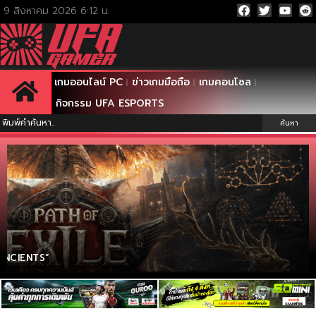
เกมออนไลน์ PC
ข่าวเกมมือถือ
เกมคอนโซล
กิจกรรม UFA ESPORTS
ค้นหา
ANCIENTS”