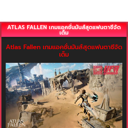
ATLAS FALLEN เกมแอคชั่นมันส์สุดแฟนตาซีจัด
เต็ม
Atlas Fallen เกมแอคชั่นมันส์สุดแฟนตาซีจัด
เต็ม
Focus Entertainment ปล่อยเกม Atlas Fallen การ