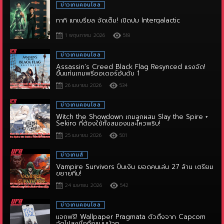
ทาทิ แกเบรียล จัดเต็ม! เปิดปม Intergalactic
1 พฤษภาคม 2026
518
ข่าวเกมคอนโซล
Assassin’s Creed Black Flag Resynced แรงจัด!
ขึ้นแท่นเกมพรีออเดอร์อันดับ 1
26 เมษายน 2026
534
ข่าวเกมคอนโซล
Witch the Showdown เกมลูกผสม Slay the Spire +
Sekiro ที่ต้องใช้ทั้งสมองและไหวพริบ!
25 เมษายน 2026
501
ข่าวเกมส์
Vampire Survivors ปั้นเงิน ยอดคนเล่น 27 ล้าน เตรียม
ขยายทีม!
24 เมษายน 2026
542
ข่าวเกมคอนโซล
แจกฟรี! Wallpaper Pragmata ตัวตึงจาก Capcom
จัดไปลงมือถือแบบนัวๆ
22 เมษายน 2026
561