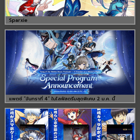
Honkai Star Rail เปิดตัว 2 ตัวละครใหม่ Yao Guang &
Sparxie
Genshin Impact เตรียมระเบิดความมันส์รับปีใหม่! เจาะลึก
แพตช์ “จันทราที่ 4” ในไลฟ์สตรีมสุดพิเศษ 2 ม.ค. นี้