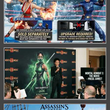
Dead or Alive 6 ไม ชิรานุอิ และ คูล่า กลับมาบุก PS5!
ทาทิ แกเบรียล จัดเต็ม! เปิดปม Intergalactic