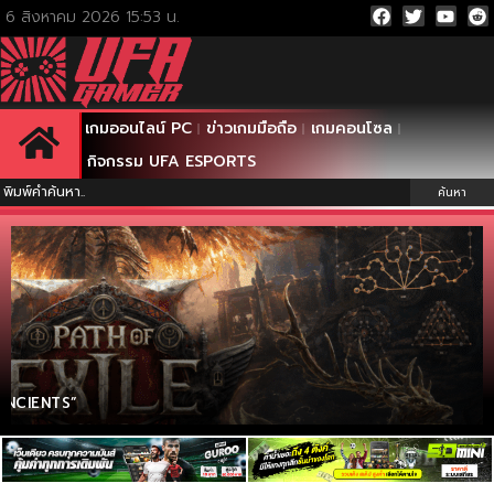
6 สิงหาคม 2026 15:53 น.
เกมออนไลน์ PC
ข่าวเกมมือถือ
เกมคอนโซล
กิจกรรม UFA ESPORTS
ค้นหา
ANCIENTS”