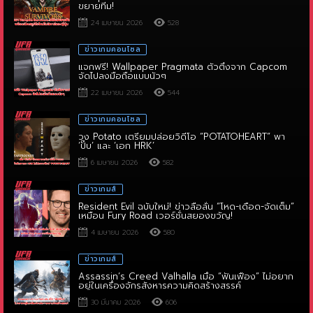
ข่าวเกมคอนโซล
แจกฟรี! Wallpaper Pragmata ตัวตึงจาก Capcom
จัดไปลงมือถือแบบนัวๆ
22 เมษายน 2026
544
ข่าวเกมคอนโซล
วง Potato เตรียมปล่อยวิดีโอ “POTATOHEART” พา
‘ปั๊บ’ และ ‘เอก HRK’
6 เมษายน 2026
582
ข่าวเกมส์
Resident Evil ฉบับใหม่! ข่าวลือลั่น “โหด-เดือด-จัดเต็ม”
เหมือน Fury Road เวอร์ชั่นสยองขวัญ!
4 เมษายน 2026
580
ข่าวเกมส์
Assassin’s Creed Valhalla เมื่อ “ฟันเฟือง” ไม่อยาก
อยู่ในเครื่องจักรสังหารความคิดสร้างสรรค์
30 มีนาคม 2026
606