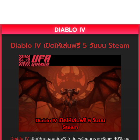
DIABLO IV
Diablo IV เปิดให้เล่นฟรี 5 วันบน Steam
Diablo IV
เปิดให้ทดลองเล่นฟรี 5 วัน พร้อมลดราคาพิเศษ 40% บน
Steam