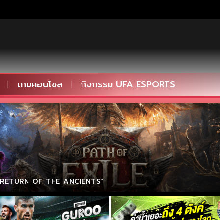
เกมคอนโซล
กิจกรรม UFA ESPORTS
0 “RETURN OF THE ANCIENTS”