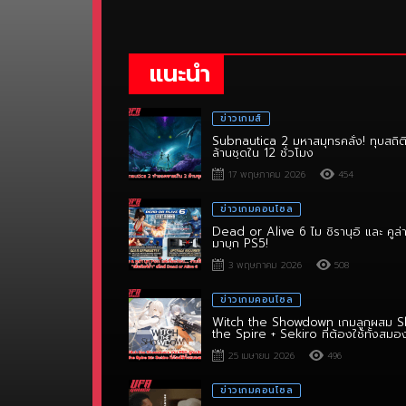
แนะนำ
ข่าวเกมส์
Subnautica 2 มหาสมุทรคลั่ง! ทุบสถิต
ล้านชุดใน 12 ชั่วโมง
17 พฤษภาคม 2026
454
ข่าวเกมคอนโซล
Dead or Alive 6 ไม ชิรานุอิ และ คูล่
มาบุก PS5!
3 พฤษภาคม 2026
508
ข่าวเกมคอนโซล
Witch the Showdown เกมลูกผสม S
the Spire + Sekiro ที่ต้องใช้ทั้งสมอ
ไหวพริบ!
25 เมษายน 2026
496
ข่าวเกมคอนโซล