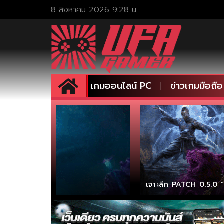
8 สิงหาคม 2026 9:28 น.
เกมออนไลน์ PC
ข่าวเกมมือถือ
เจาะลึก PATCH 0.5.