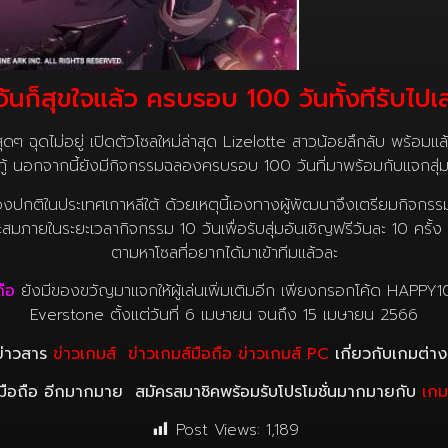
ันก็สุขใจแล้ว ครบรอบ 100 วันทั้งทีรับไปเ
ุดๆ ฉุดไม่อยู่ เปิดตัวโซลใหม่ล่าสุด Lizelotte สาวน้อยลึกลับ พร้อม
กู้ นอกจากนี้ยังมีกิจกรรมฉลองครบรอบ 100 วันที่มาพร้อมกับแจกสุ่ม
ปกติในประเทศเกาหลีใต้ ด้วยเหตุนี้เองทางผู้พัฒนาจึงเตรียมกิจกร
นสะสมภายในระยะเวลากิจกรรม 10 วันเพื่อรับสุ่มอันเชิญฟรีวันละ 10 ครั้ง
ตามหาโซลที่อยากได้มาเข้าทีมแล้วละ
ถือ
ยังมีของขวัญมาแจกให้ผู้เล่นเพิ่มเติมอีก เพียงกรอกโค้ด HAPP
Everstone ตั้งแต่วันที่ 6 เมษายน จนถึง 15 เมษายน 2566
ข่าวสาร
ข่าวเกมส์
ข่าวเกมส์มือถือ
ข่าวเกมส์ PC
เกี่ยวกับเกมต่าง
ส์มือถือ อีกมากมาย
สมัครสมาชิคพร้อมรับโปรโมชั่นมากมายกับ
เกม
Post Views:
1,189