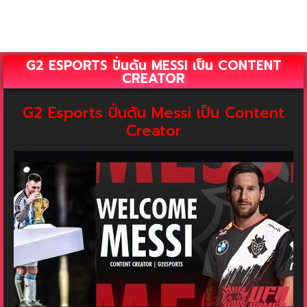
G2 ESPORTS ปั่นดัน MESSI เป็น CONTENT
CREATOR
G2 Esports ปั่นดัน Messi เป็น Content
Creator