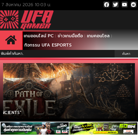
เกมออนไลน์ PC
ข่าวเกมมือถือ
เกมคอนโซล
กิจกรรม UFA ESPORTS
ค้นหา
ANCIENTS”