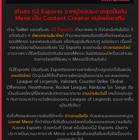
สโมสร G2 Esports จากยุโรปประกาศสุดปั่นดัน
Messi เป็น Content Creator คนใหม่ของทีม
ด้าน Twitter ของสโมสร
G2 Esports
ทำเอาแฟน ๆ ทั่วโลกนั่งกันไม่ติด รี
ทวีตกันรัว ๆ
อัพเดทเกมส์มาใหม่
ทำเอาหลายคนดีอกดีใจทั้งตัวแฟนบอล
ของMessi และแฟนคลับสโมสร เชื่อกันสุดลิ่มทิ่มประตู แต่อนิจจา เรื่องนี้
กลายเป็นงานปั่นของสโมสร G2 Esports ซะอย่างนั้น
ข่าวเกมออนไลน์
อาจจะเพราะดีใจหรืออินจัดกับลีลาของMessi ในนัดชิงแชมป์หรือเปล่าเลย
จัดการโพสต์ให้แฟน ๆ Messiดีใจกันเก้อไป
G2Esports เป็นสโมสร Esportsของทางฟากฝั่งยุโรปถูกก่อตั้งในสเปน
เกมเปิดใหม่
ปัจจุบันมีที่ตั้งสำนักงานใหญ่อยู่ในเยอรมัน และลงแข่งเกม
League of Legends, Valorant, Counter-Strike: Global
Offensive, Hearthstone, Rocket League, Rainbow Six Siege ถือ
เป็นสโมสรใหญ่ที่มีแฟนคลับติดตามมากมาย
เกมน่าเล่นวันนี้
เคยโด่งดังสุด
ๆ กับการชนะคว้ารางวัลใหญ่ของเกม League of Legends ของภาคพื้น
ยุโรปทีเดียว
ยังไงก็ขอแสดงความยินดีอีกครั้ง
ข่าวเกมมือถือ
กับแฟนบอลของเทพบุตร
Lionel Messi
ที่คว้าชัยมาได้ในศึกบอลโลกครั้งนี้และขอแสดงความเสียใจ
กับแฟน Esports ด้วยครับที่ Deal ครั้งนี้ของG2 Esports เป็นการ
ประกาศปั่นกวนบาทาเอาพี่ Messi มาใส่เสื้อสโมสรยืนยิ้มแต่ไม่ใช่เรื่องจริง
แต่อย่างใด TvT
สมัครเล่น Game หรือติดตามข่าวสาร
ข่าวเกมส์
ข่าวเกมส์มือถือ
ข่าวเกมส์