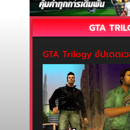
GTA TRILO
GTA Trilogy อัปเดตเวอ