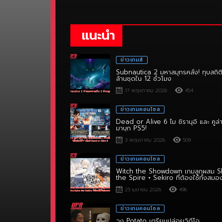
แนะนำ
ข่าวเกมส์
Subnautica 2 มหาสมุทรคลั่ง! ทุบสถิต
ล้านชุดใน 12 ชั่วโมง
17 พฤษภาคม 2026
454
ข่าวเกมคอนโซล
Dead or Alive 6 ไม ชิรานุอิ และ คูล่
มาบุก PS5!
3 พฤษภาคม 2026
509
ข่าวเกมคอนโซล
Witch the Showdown เกมลูกผสม S
the Spire + Sekiro ที่ต้องใช้ทั้งสมอ
ไหวพริบ!
25 เมษายน 2026
496
ข่าวเกมคอนโซล
วง Potato เตรียมปล่อยวิดีโอ
“POTATOHEART” พา ‘ปั๊บ’ และ ‘เอก 