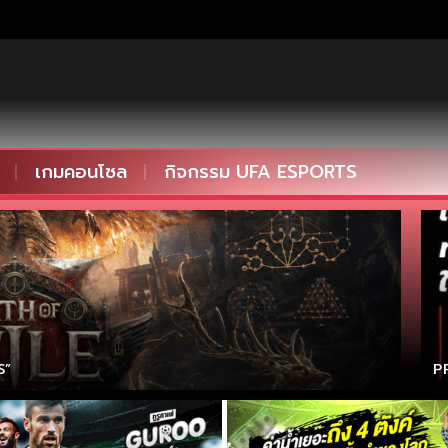
เกมคอนโซล
กิจกรรม UFA ESPORTS
S”
P