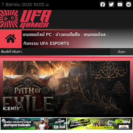
เกมออนไลน์ PC
ข่าวเกมมือถือ
เกมคอนโซล
กิจกรรม UFA ESPORTS
ค้นหา
ANCIENTS”