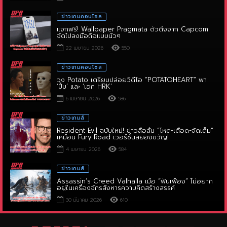
แจกฟรี! Wallpaper Pragmata ตัวตึงจาก Capcom
จัดไปลงมือถือแบบนัวๆ
22 เมษายน 2026
550
ข่าวเกมคอนโซล
วง Potato เตรียมปล่อยวิดีโอ “POTATOHEART” พา
‘ปั๊บ’ และ ‘เอก HRK’
6 เมษายน 2026
586
ข่าวเกมส์
Resident Evil ฉบับใหม่! ข่าวลือลั่น “โหด-เดือด-จัดเต็ม”
เหมือน Fury Road เวอร์ชั่นสยองขวัญ!
4 เมษายน 2026
584
ข่าวเกมส์
Assassin’s Creed Valhalla เมื่อ “ฟันเฟือง” ไม่อยาก
อยู่ในเครื่องจักรสังหารความคิดสร้างสรรค์
30 มีนาคม 2026
610