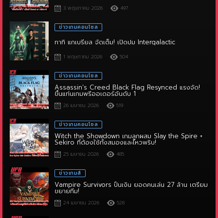
ข่าวเกมคอนโซล
ทาทิ แกเบรียล จัดเต็ม! เปิดปม Intergalactic
1 พฤษภาคม 2026
504
ข่าวเกมคอนโซล
Assassin’s Creed Black Flag Resynced แรงจัด!
ขึ้นแท่นเกมพรีออเดอร์อันดับ 1
26 เมษายน 2026
519
ข่าวเกมคอนโซล
Witch the Showdown เกมลูกผสม Slay the Spire +
Sekiro ที่ต้องใช้ทั้งสมองและไหวพริบ!
25 เมษายน 2026
485
ข่าวเกมส์
Vampire Survivors ปั้นเงิน ยอดคนเล่น 27 ล้าน เตรียม
ขยายทีม!
24 เมษายน 2026
528
ข่าวเกมคอนโซล
แจกฟรี! Wallpaper Pragmata ตัวตึงจาก Capcom