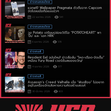
จัดไปลงมือถือแบบนัวๆ
22 เมษายน 2026
541
ข่าวเกมคอนโซล
วง Potato เตรียมปล่อยวิดีโอ “POTATOHEART” พา
‘ปั๊บ’ และ ‘เอก HRK’
6 เมษายน 2026
578
ข่าวเกมส์
Resident Evil ฉบับใหม่! ข่าวลือลั่น “โหด-เดือด-จัดเต็ม”
เหมือน Fury Road เวอร์ชั่นสยองขวัญ!
4 เมษายน 2026
577
ข่าวเกมส์
Assassin’s Creed Valhalla เมื่อ “ฟันเฟือง” ไม่อยาก
อยู่ในเครื่องจักรสังหารความคิดสร้างสรรค์
30 มีนาคม 2026
603