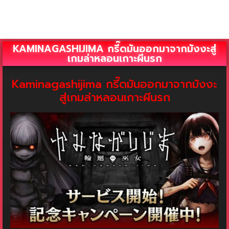
KAMINAGASHIJIMA กรี๊ดมันออกมาจากมังงะสู่
เกมล่าหลอนเกาะผีนรก
Kaminagashijima กรี๊ดมันออกมาจากมังงะ
สู่เกมล่าหลอนเกาะผีนรก
Kaminagashijima จากมังงะดังโดยบนแอป