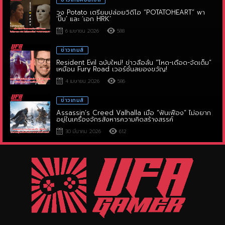
‘ปั๊บ’ และ ‘เอก HRK’
6 เมษายน 2026
588
ข่าวเกมส์
Resident Evil ฉบับใหม่! ข่าวลือลั่น “โหด-เดือด-จัดเต็ม”
เหมือน Fury Road เวอร์ชั่นสยองขวัญ!
4 เมษายน 2026
586
ข่าวเกมส์
Assassin’s Creed Valhalla เมื่อ “ฟันเฟือง” ไม่อยาก
อยู่ในเครื่องจักรสังหารความคิดสร้างสรรค์
30 มีนาคม 2026
612
ufagamer.com
เจาะลึกอิทธิพลเกมออนไลน์สู่ความบันเทิงระดับโลก ปัจจุบัน