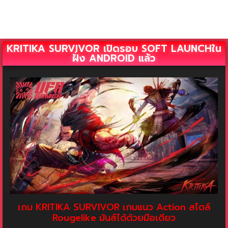
KRITIKA SURVIVOR เปิดรอบ SOFT LAUNCHใน
ฝั่ง ANDROID แล้ว
เกม KRITIKA SURVIVOR เกมแนว Action สไตล์
Rougelike มันส์ได้ด้วยมือเดียว
เกมแนว Action สไตล์ Rougelike ที่มีชื่อว่า
KRITIKA SURVIVOR
ผล