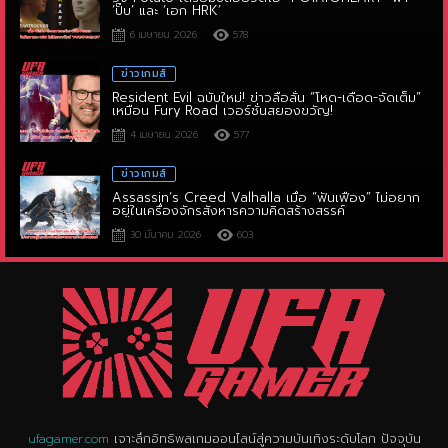
6 เมษายน 2026
578
ข่าวเกมส์
Resident Evil ฉบับใหม่! ข่าวลือลั่น “โหด-เดือด-จัดเต็ม”
เหมือน Fury Road เวอร์ชั่นสยองขวัญ!
4 เมษายน 2026
577
ข่าวเกมส์
Assassin’s Creed Valhalla เมื่อ “ฟันเฟือง” ไม่อยาก
อยู่ในเครื่องจักรสังหารความคิดสร้างสรรค์
30 มีนาคม 2026
603
ufagamer.com
เจาะลึกอิทธิพลเกมออนไลน์สู่ความบันเทิงระดับโลก ปัจจุบัน
เกมออนไลน์กลายเป็นสื่อบันเทิงยอดนิยมที่ส่งผลต่อเศรษฐกิจและสังคมอย่าง
มาก ปัจจัยที่ทำให้ความนิยมพุ่งสูงขึ้นคือความหลากหลายของแพลตฟอร์ม ทั้ง