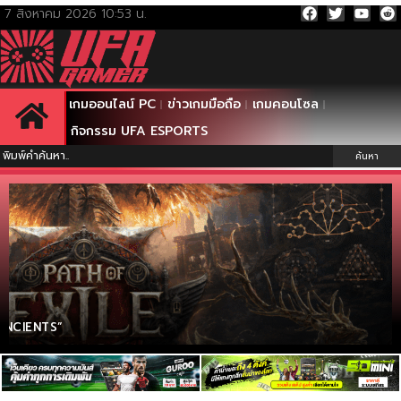
7 สิงหาคม 2026 10:53 น.
เกมออนไลน์ PC
ข่าวเกมมือถือ
เกมคอนโซล
กิจกรรม UFA ESPORTS
ค้นหา
ANCIENTS”