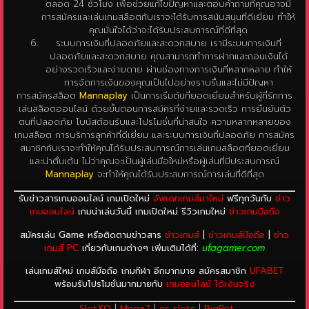
ตลอด 24 ชั่วโมง เพื่อช่วยแก้ไขปัญหาและตอบคำถามที่คุณอาจมี
การสมัครและเล่นเกมสล็อตกับเราจะได้รับการสนับสนุนที่ดีเยี่ยม ทำให้
คุณมั่นใจได้ว่าจะได้รับประสบการณ์ที่ดีที่สุด
ระบบการเงินที่ปลอดภัยและสะดวกสบาย เรามีระบบการเงินที่
ปลอดภัยและสะดวกสบาย คุณสามารถทำการฝากและถอนเงินได้
อย่างรวดเร็วและง่ายดาย ผ่านช่องทางการเงินที่หลากหลาย ทำให้
การจัดการเงินของคุณเป็นไปอย่างราบรื่นและไม่มีปัญหา
การสมัครสล็อต
Mannaplay
เป็นการเริ่มต้นที่ยอดเยี่ยมสำหรับผู้ที่รักการ
เล่นสล็อตออนไลน์ ด้วยขั้นตอนการสมัครที่ง่ายและรวดเร็ว การยืนยันตัว
ตนที่ปลอดภัย โบนัสต้อนรับและโปรโมชั่นที่น่าสนใจ ความหลากหลายของ
เกมสล็อต การบริการลูกค้าที่ดีเยี่ยม และระบบการเงินที่ปลอดภัย การสมัคร
สมาชิกกับเราจะทำให้คุณได้รับประสบการณ์การเล่นเกมสล็อตที่ยอดเยี่ยม
และน่าตื่นเต้น ไม่ว่าคุณจะเป็นผู้เล่นมือใหม่หรือผู้เล่นที่มีประสบการณ์
Mannaplay
จะทำให้คุณได้รับประสบการณ์การเล่นที่ดีที่สุด
รับข่าวสารเกมออนไลน์ เกมเปิดใหม่
อัพเดทเกมส์มาใหม่
ฟรีทุกวันกับ
ข่าว
เกมออนไลน์
เกมน่าเล่นวันนี้ เกมเปิดใหม่ รีวิวเกมใหม่
ข่าวเกมมือถือ
สมัครเล่น Game หรือติดตามข่าวสาร
ข่าวเกมส์
|
ข่าวเกมส์มือถือ
|
ข่าว
เกมส์ PC
เกี่ยวกับเกมต่างๆ เพิ่มเติมได้ที่:
ufagamer.com
เล่นเกมส์ใหม่ เกมส์มือถือ เกมกีฬา อีกมากมาย
สมัครสมาชิก
UFABET
พร้อมรับโปรโมชั่นมากมายกับ
เกมออนไลน์ ได้เงินจริง
SlotXO
|
Mega7
|
es slots
|
BigPot