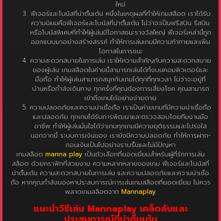
ใหม่
ฟีเจอร์และโบนัสที่น่าตื่นเต้น หนึ่งในเหตุผลที่ทำให้เกมสล็อต เราได้รับ
ความนิยมคือฟีเจอร์และโบนัสที่น่าตื่นเต้น ไม่ว่าจะเป็นฟรีสปิน รีสปิน
หรือโบนัสพิเศษที่ทำให้ผู้เล่นมีโอกาสชนะรางวัลใหญ่ ฟีเจอร์เหล่านี้ถูก
ออกแบบมาอย่างสร้างสรรค์ ทำให้การเล่นเกมมีความท้าทายและเพิ่ม
โอกาสในการชนะ
ความสะดวกสบายในการเล่น เราให้ความสำคัญกับความสะดวกสบาย
ของผู้เล่น เกมสล็อตในค่ายนี้สามารถเล่นได้ทั้งบนคอมพิวเตอร์และ
มือถือ ทำให้ผู้เล่นสามารถสนุกกับเกมได้ทุกที่ทุกเวลา ไม่ว่าจะอยู่ที่
บ้านหรือกำลังเดินทาง ทุกครั้งที่คุณต้องการเสี่ยงโชค คุณสามารถ
เข้าถึงเกมได้อย่างง่ายดาย
ความปลอดภัยและความน่าเชื่อถือ เราเป็นค่ายเกมที่มีความน่าเชื่อถือ
และปลอดภัย ทุกเกมได้รับการพัฒนาและตรวจสอบโดยทีมงานมือ
อาชีพ ทำให้ผู้เล่นมั่นใจได้ว่าเกมทุกเกมมีความยุติธรรมและโปร่งใส
นอกจากนี้ ระบบการเงินของ เรายังมีความปลอดภัย ทำให้การฝาก-
ถอนเงินเป็นไปอย่างราบรื่นและไม่มีปัญหา
เกมสล็อต
manna play
เป็นตัวเลือกที่ยอดเยี่ยมสำหรับผู้ที่รักการเล่น
สล็อต ด้วยกราฟิกที่สวยงาม ความหลากหลายของเกม ฟีเจอร์และโบนัสที่
น่าตื่นเต้น ความสะดวกสบายในการเล่น และความปลอดภัยและความน่าเชื่อ
ถือ หากคุณกำลังมองหาประสบการณ์การเล่นเกมสล็อตที่ยอดเยี่ยม ไม่ควร
พลาดเกมสล็อตจาก
Mannaplay
แนะนำวิธีเล่น Mannaplay เคล็ดลับและ
ประสบการณ์ที่น่าตื่นเต้น