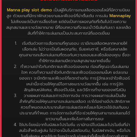
Manna play slot demo
เป็นผู้ให้บริการเกมสล็อตออนไลน์ที่มีความนิยม
สูง ด้วยเกมที่มีกราฟิกสวยงามและฟีเจอร์ที่น่าตื่นเต้น การเล่น
Mannaplay
ไม่เพียงแต่เป็นการเสี่ยงโชค แต่ยังเป็นการผจญภัยที่เต็มไปด้วยความ
สนุกสนานและรางวัลมากมาย นี่คือบทความที่จะแนะนำวิธีเล่นกับเรา และเคล็ด
ลับที่ทำให้การเล่นเกมเป็นประสบการณ์ที่ยอดเยี่ยม
เริ่มต้นด้วยการเลือกเกมที่คุณชอบ เรามีเกมสล็อตหลากหลายให้
เลือกเล่น ไม่ว่าจะเป็นธีมผจญภัย, ธีมแฟนตาซี, หรือธีมคลาสสิค
คุณสามารถเลือกเล่นเกมที่ตรงกับความชอบและสไตล์ของคุณ ซึ่งจะ
ทำให้การเล่นเกมมีความสนุกสนานมากยิ่งขึ้น
ทำความเข้าใจกับกติกาและฟีเจอร์ของเกม ก่อนที่คุณจะเริ่มเล่นเกม
ใดๆ ควรทำความเข้าใจกับกติกาและฟีเจอร์ของเกมนั้นๆ แต่ละเกม
ของเรา จะมีกติกาและฟีเจอร์ที่แตกต่างกัน การรู้จักและเข้าใจฟีเจอร์
เหล่านี้จะช่วยให้คุณมีโอกาสชนะรางวัลมากขึ้น เช่น การรู้จัก
สัญลักษณ์พิเศษ, ฟีเจอร์โบนัส, และวิธีการทำงานของฟรีสปิน
วางแผนการเล่นและการจัดการเงิน การวางแผนการเล่นเป็นสิ่ง
สำคัญที่ช่วยให้คุณสามารถเล่นเกมสล็อต เราได้อย่างมีประสิทธิภาพ
ควรกำหนดงบประมาณในการเล่นแต่ละครั้งและไม่ควรใช้เงินเกินงบ
ประมาณที่กำหนด การจัดการเงินที่ดีจะช่วยให้คุณสามารถเล่นเกมได้
ยาวนานขึ้นและเพิ่มโอกาสในการชนะ
ใช้ประโยชน์จากโบนัสและโปรโมชั่น เรามักจะมีโบนัสและโปรโมชั่นที่น่า
สนใจสำหรับผู้เล่น ไม่ว่าจะเป็นโบนัสต้อนรับ, โบนัสฝากเงิน, หรือโปร
โมชั่นพิเศษ ควรใช้ประโยชน์จากโบนัสเหล่านี้เพื่อเพิ่มโอกาสในการ