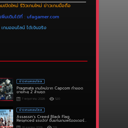
กมเปิดใหม่ รีวิวเกมใหม่
ข่าวเกมมือถือ
เพิ่มเติมได้ที่ : ufagamer.com
บ
เกมออนไลน์ ได้เงินจริง
ข่าวเกมคอนโซล
Pragmata เกมใหม่จาก Capcom ทำยอด
ขายทะลุ 2 ล้านชุด
7 พฤษภาคม 2026
520
ข่าวเกมคอนโซล
Assassin’s Creed Black Flag
Resynced แรงจัด! ขึ้นแท่นเกมพรีออเดอร์
อันดับ 1
26 เมษายน 2026
519