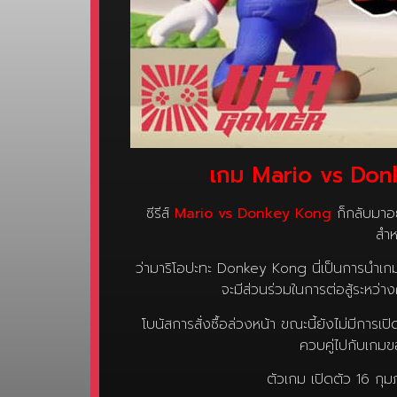
เกม Mario vs Donk
ซีรีส์
Mario vs Donkey Kong
ก็กลับมาอ
สำ
ว่ามาริโอปะทะ Donkey Kong นี่เป็นการนำเกมภ
จะมีส่วนร่วมในการต่อสู้ระหว่
โบนัสการสั่งซื้อล่วงหน้า ขณะนี้ยังไม่มีการเ
ควบคู่ไปกับเกมขอ
ตัวเกม เปิดตัว 16 กุม