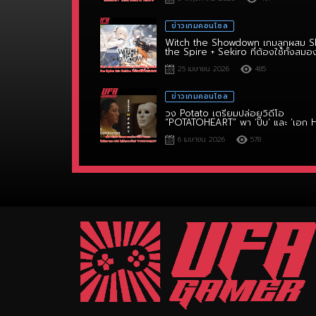
ข่าวเกมคอนโซล
Witch the Showdown เกมลูกผสม S
the Spire + Sekiro ที่ต้องใช้ทั้งสมอ
ไหวพริบ!
25 เมษายน 2026
485
ข่าวเกมคอนโซล
วง Potato เตรียมปล่อยวิดีโอ
“POTATOHEART” พา ‘ปั๊บ’ และ ‘เอก 
6 เมษายน 2026
578