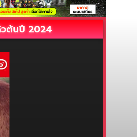
วต้นปี 2024