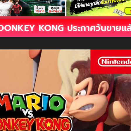
ONKEY KONG ประกาศวันขายแล้