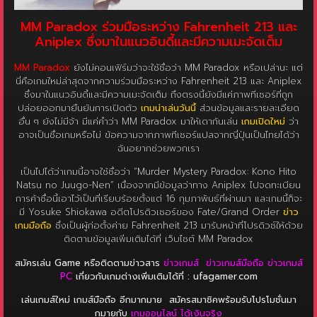
MM Paradox ร่วมมือระหว่าง Fahrenheit 213 และ
Aniplex ซึ่งมาในแนวอินดี้และมีความเมะจัดเต็ม
MM Paradox
ยังไม่คอนเฟิร์มว่าจะใช้ชื่อว่า MM Paradox หรือเปล่านะ แต่
นี่คือเกมใหม่ล่าสุดจากความร่วมมือระหว่าง Fahrenheit 213 และ Aniplex
ซึ่งมาในแนวอินดี้และมีความเมะจัดเต็ม ถึงตรงนี้ยังมีแค่ภาพทีเซอร์ที่ถูก
ปล่อยออกมายืนยันการเปิดตัว
เกมน่าเล่นวันนี้
ส่วนข้อมูลและรายละเอียด
อื่น ๆ ยังไม่มีจ้า มีแค่คำว่า MM Paradox มาให้เดากันเล่น
เกมเปิดใหม่
ว่า
อาจเป็นชื่อเกมหรือไม่ ข้อความจากภาพทีเซอร์แปลจากญี่ปุ่นเป็นไทยได้ว่า
ฉันอยากช่วยพวกเรา
เป็นไปได้ว่าเกมนี้อาจใช้ชื่อว่า “Murder Mystery Paradox: Kono Hito
Natsu no Juugo-Nen” เนื่องจากมีข้อมูลว่าทาง Aniplex ไปจดทะเบียน
การค้าชื่อนี้เอาไว้เป็นที่เรียบร้อยตั้งแต่ 16 กุมภาพันธ์ที่ผ่านมา และเกมนี้ก็จะ
มี Yosuke Shiokawa อดีตโปรดิวเซอร์ของ Fate/Grand Order
ข่าว
เกมมือถือ
ซึ่งเป็นผู้ก่อตั้งค่าย Fahrenheit 213 มารับหน้าที่โปรดิวซ์ให้ด้วย
ติดตามข้อมูลเพิ่มเติมได้ที่ เว็บไซต์ MM Paradox
สมัครเล่น Game หรือติดตามข่าวสาร
ข่าวเกมส์
ข่าวเกมส์มือถือ
ข่าวเกมส์
PC
เกี่ยวกับเกมต่างเพิ่มเติมได้ที่ : ufagamer.com
เล่นเกมส์ใหม่ เกมส์มือถือ อีกมากมาย
สมัครสมาชิคพร้อมรับโปรโมชั่นมา
กมายกับ
เกมออนไลน์ ได้เงินจริง
Post Views:
1,200