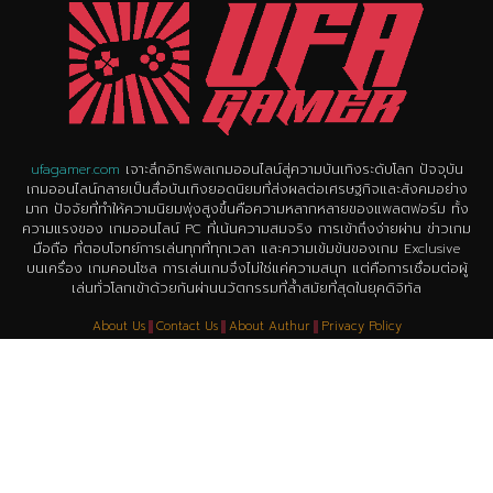
ufagamer.com
เจาะลึกอิทธิพลเกมออนไลน์สู่ความบันเทิงระดับโลก ปัจจุบัน
เกมออนไลน์กลายเป็นสื่อบันเทิงยอดนิยมที่ส่งผลต่อเศรษฐกิจและสังคมอย่าง
มาก ปัจจัยที่ทำให้ความนิยมพุ่งสูงขึ้นคือความหลากหลายของแพลตฟอร์ม ทั้ง
ความแรงของ เกมออนไลน์ PC ที่เน้นความสมจริง การเข้าถึงง่ายผ่าน ข่าวเกม
มือถือ ที่ตอบโจทย์การเล่นทุกที่ทุกเวลา และความเข้มข้นของเกม Exclusive
บนเครื่อง เกมคอนโซล การเล่นเกมจึงไม่ใช่แค่ความสนุก แต่คือการเชื่อมต่อผู้
เล่นทั่วโลกเข้าด้วยกันผ่านนวัตกรรมที่ล้ำสมัยที่สุดในยุคดิจิทัล
About Us
Contact Us
About Authur
Privacy Policy
copyright © 2023 all rights reserved
www.ufagamer.com