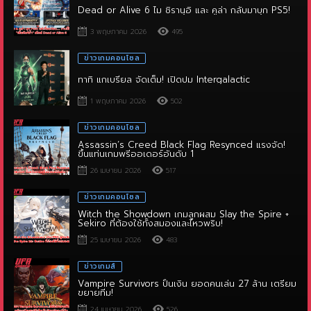
3 พฤษภาคม 2026
495
ข่าวเกมคอนโซล
ทาทิ แกเบรียล จัดเต็ม! เปิดปม Intergalactic
1 พฤษภาคม 2026
502
ข่าวเกมคอนโซล
Assassin’s Creed Black Flag Resynced แรงจัด!
ขึ้นแท่นเกมพรีออเดอร์อันดับ 1
26 เมษายน 2026
517
ข่าวเกมคอนโซล
Witch the Showdown เกมลูกผสม Slay the Spire +
Sekiro ที่ต้องใช้ทั้งสมองและไหวพริบ!
25 เมษายน 2026
483
ข่าวเกมส์
Vampire Survivors ปั้นเงิน ยอดคนเล่น 27 ล้าน เตรียม
ขยายทีม!
24 เมษายน 2026
526